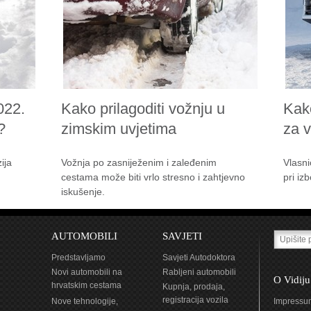
022.
Kako prilagoditi vožnju u
Kak
?
zimskim uvjetima
za 
ija
Vožnja po zasniježenim i zaleđenim
Vlasni
cestama može biti vrlo stresno i zahtjevno
pri iz
iskušenje.
AUTOMOBILI
SAVJETI
Predstavljamo
Savjeti Autodoktora
Novi automobili na
Rabljeni automobili
O Vidiju
hrvatskim cestama
Kupnja, prodaja,
registracija vozila
Nove tehnologije,
Impressu