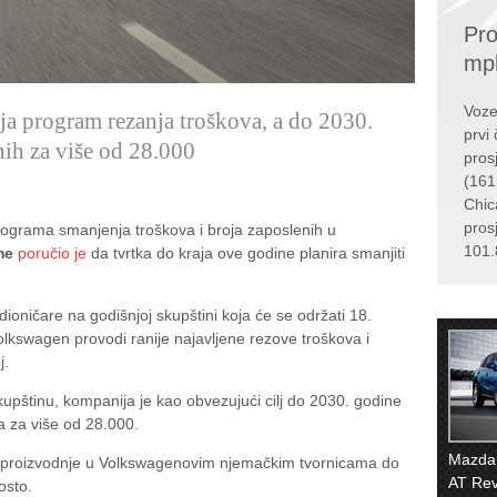
Pro
mp
Voze
ja program rezanja troškova, a do 2030.
prvi 
nih za više od 28.000
pros
(161
Chic
pros
ograma smanjenja troškova i broja zaposlenih u
101.
me
poručio je
da tvrtka do kraja ove godine planira smanjiti
 dioničare na godišnjoj skupštini koja će se održati 18.
lkswagen provodi ranije najavljene rezove troškova i
j.
štinu, kompanija je kao obvezujući cilj do 2030. godine
a za više od 28.000.
Mazda 
i proizvodnje u Volkswagenovim njemačkim tvornicama do
AT Rev
osto.