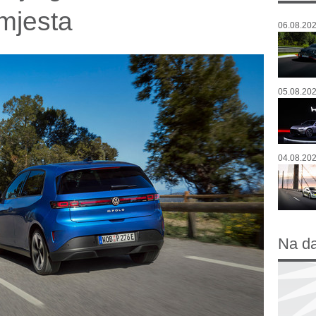
mjesta
06.08.202
05.08.202
04.08.202
Na d