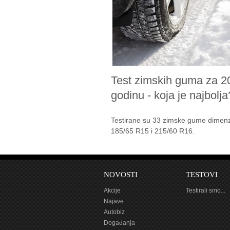
Test zimskih guma za 2
godinu - koja je najbolja
Testirane su 33 zimske gume dimenz
185/65 R15 i 215/60 R16.
NOVOSTI
TESTOVI
Akcije
Testirali smo...
Najave
Autobiz
Događanja