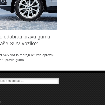
o odabrati pravu gumu
vaše SUV vozilo?
ci SUV vozila moraju biti vrlo oprezni
boru pravih guma.
m