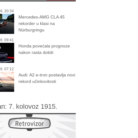
6. 20:34
Mercedes-AMG CLA 45
rekorder u klasi na
Nürburgringu
6. 09:41
Honda povećala prognoze
nakon rasta dobiti
6. 07:12
Audi: A2 e-tron postavlja novi
rekord učinkovitosti
an:
7. kolovoz 1915.