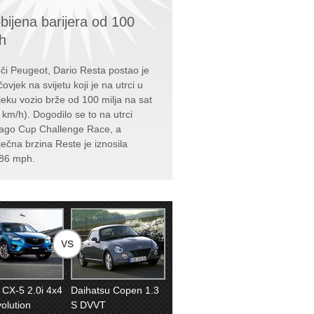
bijena barijera od 100
h
či Peugeot, Dario Resta postao je
čovjek na svijetu koji je na utrci u
jeku vozio brže od 100 milja na sat
 km/h). Dogodilo se to na utrci
ago Cup Challenge Race, a
ječna brzina Reste je iznosila
86 mph.
VS
CX-5 2.0i 4x4
Daihatsu Copen 1.3
olution
S DVVT