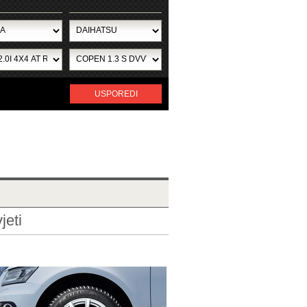
USPOREDI
jeti