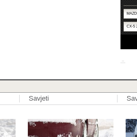
.::.
Savjeti
Sav