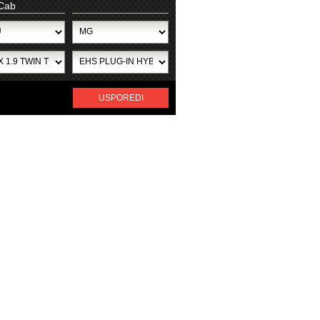
Cab
USPOREDI