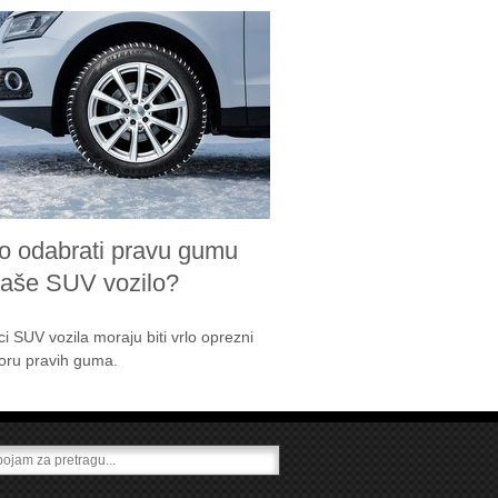
o odabrati pravu gumu
vaše SUV vozilo?
ci SUV vozila moraju biti vrlo oprezni
boru pravih guma.