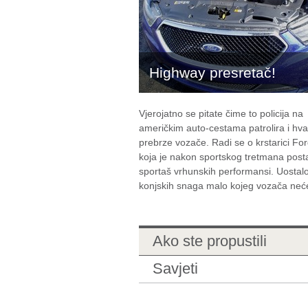
Highway presretač!
Vjerojatno se pitate čime to policija na
američkim auto-cestama patrolira i hva
prebrze vozače. Radi se o krstarici Fo
koja je nakon sportskog tretmana post
sportaš vrhunskih performansi. Uosta
konjskih snaga malo kojeg vozača neće 
Ako ste propustili
Savjeti