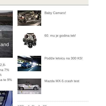
Baby Camaro!
60. mu je godina tek!
Land
Podiže letvicu na 300 KS!
2,8-
 ima 7%
%
ma te 9%
Mazda MX-5 crash test