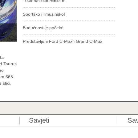
100km/h-0km/h=32 m
Sportsko i limuzinsko!
Budućnost je počela!
Predstavljeni Ford C-Max i Grand C-Max
ta
rd Taurus
ao
lom 365
stići.
Savjeti
Sav