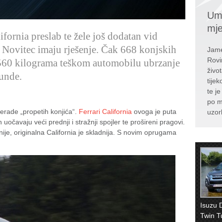
Umr
mj
fornia preslab te žele još dodatan vid
i Novitec imaju rješenje. Čak 668 konjskih
Jame
Rovi
60 kilograma teškom automobilu ubrzanje
živo
unde.
tije
te j
po m
erade „propetih konjića“.
Ferrari California
ovoga je puta
uzor
očavaju veći prednji i stražnji spojler te prošireni pragovi.
nije, originalna California je skladnija. S novim oprugama
Isuzu 
Twin T