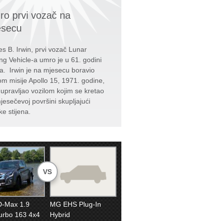
o prvi vozač na
esecu
s B. Irwin, prvi vozač Lunar
ng Vehicle-a umro je u 61. godini
ta. Irwin je na mjesecu boravio
kom misije Apollo 15, 1971. godine,
e upravljao vozilom kojim se kretao
jesečevoj površini skupljajući
ke stijena.
VS
D-Max 1.9
MG EHS Plug-In
urbo 163 4x4
Hybrid