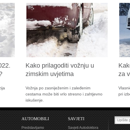
022.
Kako prilagoditi vožnju u
Kak
?
zimskim uvjetima
za 
ija
Vožnja po zasniježenim i zaleđenim
Vlasni
cestama može biti vrlo stresno i zahtjevno
pri iz
iskušenje.
AUTOMOBILI
SAVJETI
Predstavljamo
Savjeti Autodoktora