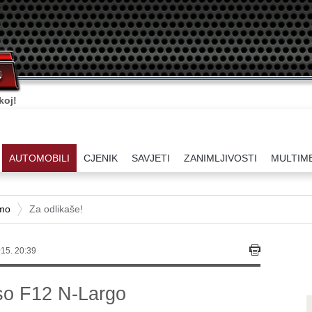
koj!
AUTOMOBILI
CJENIK
SAVJETI
ZANIMLJIVOSTI
MULTIM
amo
Za odlikaše!
15. 20:39
sso F12 N-Largo