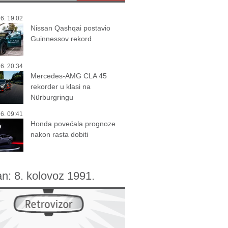
6. 19:02
Nissan Qashqai postavio
Guinnessov rekord
6. 20:34
Mercedes-AMG CLA 45
rekorder u klasi na
Nürburgringu
6. 09:41
Honda povećala prognoze
nakon rasta dobiti
an:
8. kolovoz 1991.