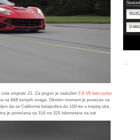
Space
.::.
22 cola umjesto 21. Za pogon je zadužen
3.8 V6 twin-turbo
ta na 668 konjsih snaga. Okretni moment je povećan sa
no da se California katapultira do 100-ke u treptaj oka,
na je povećana sa 316 na 325 kilometara na sat.