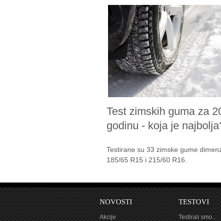
Test zimskih guma za 2
godinu - koja je najbolja
Testirane su 33 zimske gume dimenz
185/65 R15 i 215/60 R16.
NOVOSTI
TESTOVI
Akcije
Testirali smo...