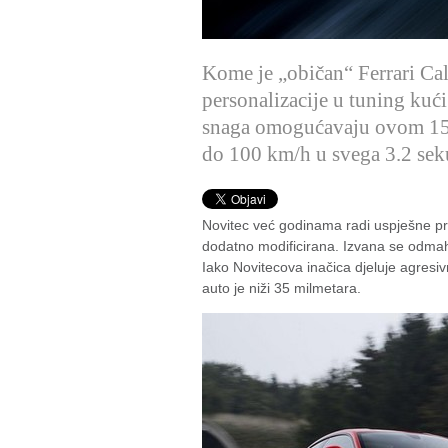
Kome je „običan“ Ferrari Cali
personalizacije u tuning kuć
snaga omogućavaju ovom 15
do 100 km/h u svega 3.2 sek
Novitec već godinama radi uspješne pr
dodatno modificirana. Izvana se odmah u
Iako Novitecova inačica djeluje agresiv
auto je niži 35 milmetara.