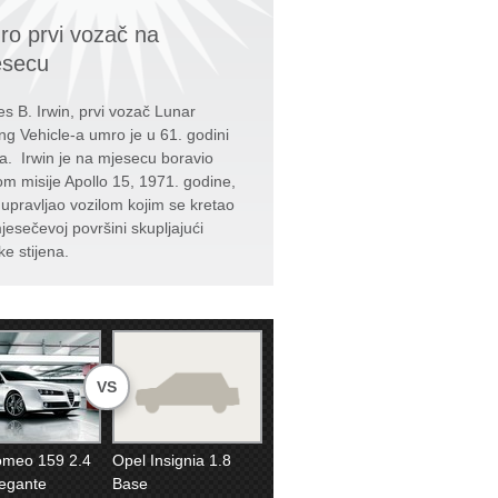
o prvi vozač na
esecu
s B. Irwin, prvi vozač Lunar
ng Vehicle-a umro je u 61. godini
ta. Irwin je na mjesecu boravio
kom misije Apollo 15, 1971. godine,
e upravljao vozilom kojim se kretao
jesečevoj površini skupljajući
ke stijena.
VS
omeo 159 2.4
Opel Insignia 1.8
egante
Base