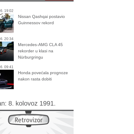
6. 19:02
Nissan Qashqai postavio
Guinnessov rekord
6. 20:34
Mercedes-AMG CLA 45
rekorder u klasi na
Nürburgringu
6. 09:41
Honda povećala prognoze
nakon rasta dobiti
an:
8. kolovoz 1991.