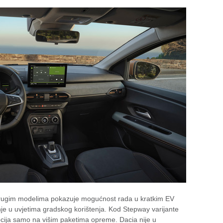
drugim modelima pokazuje mogućnost rada u kratkim EV
nje u uvjetima gradskog korištenja. Kod Stepway varijante
i opcija samo na višim paketima opreme. Dacia nije u