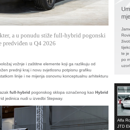
Umr
mj
Jame
ter, a u ponudu stiže full-hybrid pogonski
Rovi
živo
je predviđen u Q4 2026
tije
te j
po m
ložaj vožnje i zaštitne elemente koji ga razlikuju od
uzor
žen prednji kraj i novu svjetlosnu potpisnu grafiku
ostatkom linije i ne mijenja osnovnu konceptualnu arhitekturu
lazak
full-hybrid
pogonskog sklopa označenog kao
Hybrid
ybrid jedinica nudi u izvedbi Stepway.
Alfa R
JTD El