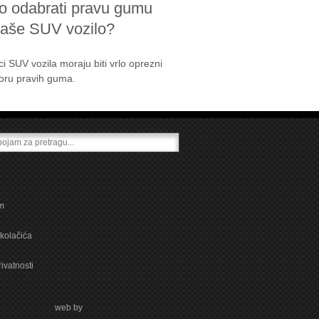
o odabrati pravu gumu
vaše SUV vozilo?
ci SUV vozila moraju biti vrlo oprezni
boru pravih guma.
m
kolačića
rivatnosti
web by