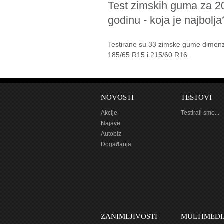
Test zimskih guma za 2
godinu - koja je najbolja
Testirane su 33 zimske gume dimenz
185/65 R15 i 215/60 R16.
NOVOSTI
TESTOVI
Akcije
Testirali smo...
Najave
Autobiz
Događanja
ZANIMLJIVOSTI
MULTIMEDI