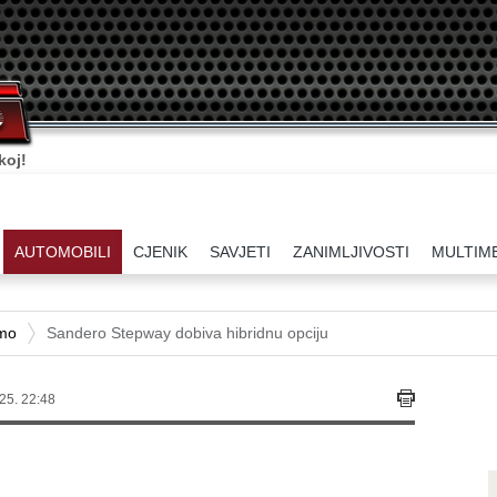
koj!
AUTOMOBILI
CJENIK
SAVJETI
ZANIMLJIVOSTI
MULTIM
amo
Sandero Stepway dobiva hibridnu opciju
25. 22:48