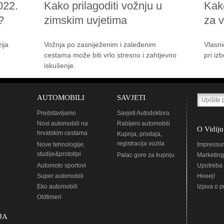
022.
Kako prilagoditi vožnju u
Kak
?
zimskim uvjetima
za 
ija
Vožnja po zasniježenim i zaleđenim
Vlasni
cestama može biti vrlo stresno i zahtjevno
pri iz
iskušenje.
AUTOMOBILI
SAVJETI
Predstavljamo
Savjeti Autodoktora
Novi automobili na
Rabljeni automobili
O Vidiju
hrvatskim cestama
Kupnja, prodaja,
registracija vozila
Nove tehnologije,
Impressu
studije&prototipi
Palac gore za kupnju
Marketing
Automoto sportovi
Upotreba 
Super automobili
Heeej!
Eko automobili
Izjava o p
Oldtimeri
JA