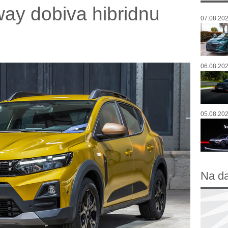
ay dobiva hibridnu
07.08.202
06.08.202
05.08.202
Na d