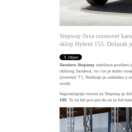
Stepway čuva crossover karak
sklop Hybrid 155. Dolazak 
Sandero Stepway
zadržava povišeni po
običnog Sandera, no i on je dobio osvje
(inverted ‘T’). Redizajn je usklađen s 
vozila.
Najznačajnija novost za Stepway je do
155
. To će biti prvi put da se ta full-h