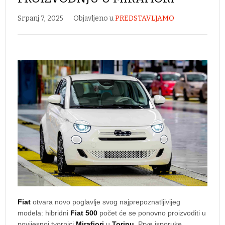
Srpanj 7, 2025
Objavljeno u
PREDSTAVLJAMO
Fiat
otvara novo poglavlje svog najprepoznatljivijeg
modela: hibridni
Fiat 500
počet će se ponovno proizvoditi u
povijesnoj tvornici
Mirafiori
u
Torinu
. Prve isporuke