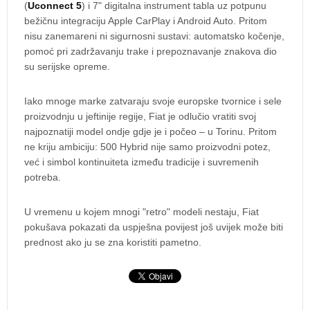
(
Uconnect 5
) i 7" digitalna instrument tabla uz potpunu
bežičnu integraciju Apple CarPlay i Android Auto. Pritom
nisu zanemareni ni sigurnosni sustavi: automatsko kočenje,
pomoć pri zadržavanju trake i prepoznavanje znakova dio
su serijske opreme.
Iako mnoge marke zatvaraju svoje europske tvornice i sele
proizvodnju u jeftinije regije, Fiat je odlučio vratiti svoj
najpoznatiji model ondje gdje je i počeo – u Torinu. Pritom
ne kriju ambiciju: 500 Hybrid nije samo proizvodni potez,
već i simbol kontinuiteta između tradicije i suvremenih
potreba.
U vremenu u kojem mnogi "retro" modeli nestaju, Fiat
pokušava pokazati da uspješna povijest još uvijek može biti
prednost ako ju se zna koristiti pametno.