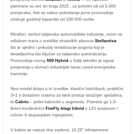
planirane su već do kraja 2025., uz početni cilj od 5.000
primjeraka, dok se nakon pokretanja pune proizvodnje
očekuje godišnji kapacitet od 100.000 vozila.
Mirafiori, simbol talijanske automobilske industrije, ovom se
odlukom vraća u središte strateških planova
Stellantisa
,
što je ujedno i pokušaj revitalizacije pogona koji je
desetljećima bio ključan za talijansku autoindustriju.
Proizvodnja novog
500 Hybrid
u Italiji također je signal
povjerenja u domaći industrijski lanac usred energetske
tranzicije.
Novi model dolazi u tri izvedbe: klasični hatchback, praktični
3+1 s dodatnim vratima za lakši pristup stražnjim sjedalima,
te
Cabrio
– jedini kabriolet u segmentu. Pokreće ga 1,0-
litreni trocilindrični
FireFly blagi hibrid
s 12V sustavom i
ručnim 6-stupanjskim mjenjačem.
U kabini se nalaze dva zaslona: 10,25" infotainment