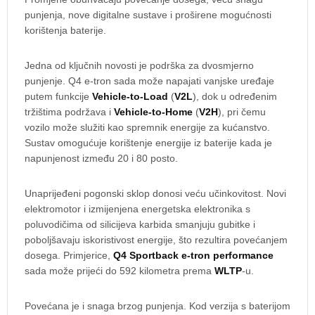
punjenja, nove digitalne sustave i proširene mogućnosti
korištenja baterije.
Jedna od ključnih novosti je podrška za dvosmjerno
punjenje. Q4 e-tron sada može napajati vanjske uređaje
putem funkcije
Vehicle-to-Load
(
V2L
), dok u određenim
tržištima podržava i
Vehicle-to-Home
(
V2H
), pri čemu
vozilo može služiti kao spremnik energije za kućanstvo.
Sustav omogućuje korištenje energije iz baterije kada je
napunjenost između 20 i 80 posto.
Unaprijeđeni pogonski sklop donosi veću učinkovitost. Novi
elektromotor i izmijenjena energetska elektronika s
poluvodičima od silicijeva karbida smanjuju gubitke i
poboljšavaju iskoristivost energije, što rezultira povećanjem
dosega. Primjerice,
Q4 Sportback e-tron performance
sada može prijeći do 592 kilometra prema
WLTP
-u.
Povećana je i snaga brzog punjenja. Kod verzija s baterijom