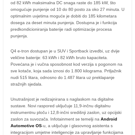
od 82 kWh maksimalna DC snaga raste do 185 kW, što
omogućuje punjenje od 10 do 80 posto za oko 27 minuta. U
optimalnim uvjetima moguće je dobiti do 185 kilometara
dosega za deset minuta punjenja. Dostupna je i funkcija
predkondicioniranja baterije radi optimizacije procesa
punjenja.
Q4 e-tron dostupan je u SUV i Sportback izvedbi, uz dvije
veličine baterije: 63 kWh i 82 kWh bruto kapaciteta.
Povećana je i vučna sposobnost kod verzija s pogonom na
sve kotače, koja sada iznosi do 1.800 kilograma. Prtljažnik
nudi 515 litara, odnosno do 1.487 litara uz preklapanje
stražnjih sjedala.
Unutrašnjost je redizajnirana s naglaskom na digitalne
sustave. Novi raspored uključuje 11,9-inčnu digitalnu
instrumentnu ploču i 12,8-inčni središnji zaslon, uz opcijski
zaslon za suvozača. Infotainment se temelji na
Android
Automotive OS
-u, a uključuje i glasovnog asistenta s
integracijom umjetne inteligencije za upravljanje funkcijama