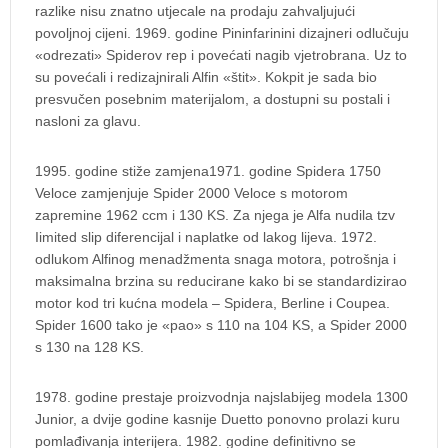
razlike nisu znatno utjecale na prodaju zahvaljujući
povoljnoj cijeni. 1969. godine Pininfarinini dizajneri odlučuju
«odrezati» Spiderov rep i povećati nagib vjetrobrana. Uz to
su povećali i redizajnirali Alfin «štit». Kokpit je sada bio
presvučen posebnim materijalom, a dostupni su postali i
nasloni za glavu.
1995. godine stiže zamjena1971. godine Spidera 1750
Veloce zamjenjuje Spider 2000 Veloce s motorom
zapremine 1962 ccm i 130 KS. Za njega je Alfa nudila tzv
Iimited slip diferencijal i naplatke od lakog lijeva. 1972.
odlukom Alfinog menadžmenta snaga motora, potrošnja i
maksimalna brzina su reducirane kako bi se standardizirao
motor kod tri kućna modela – Spidera, Berline i Coupea.
Spider 1600 tako je «pao» s 110 na 104 KS, a Spider 2000
s 130 na 128 KS.
1978. godine prestaje proizvodnja najslabijeg modela 1300
Junior, a dvije godine kasnije Duetto ponovno prolazi kuru
pomlađivanja interijera. 1982. godine definitivno se