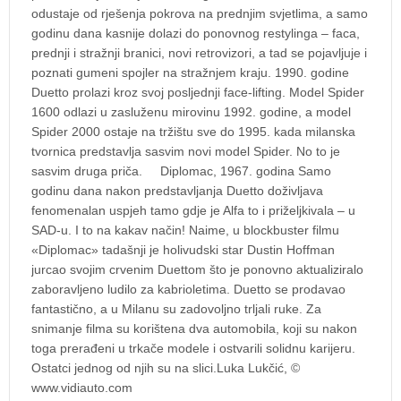
odustaje od rješenja pokrova na prednjim svjetlima, a samo
godinu dana kasnije dolazi do ponovnog restylinga – faca,
prednji i stražnji branici, novi retrovizori, a tad se pojavljuje i
poznati gumeni spojler na stražnjem kraju. 1990. godine
Duetto prolazi kroz svoj posljednji face-lifting. Model Spider
1600 odlazi u zasluženu mirovinu 1992. godine, a model
Spider 2000 ostaje na tržištu sve do 1995. kada milanska
tvornica predstavlja sasvim novi model Spider. No to je
sasvim druga priča. Diplomac, 1967. godina Samo
godinu dana nakon predstavljanja Duetto doživljava
fenomenalan uspjeh tamo gdje je Alfa to i priželjkivala – u
SAD-u. I to na kakav način! Naime, u blockbuster filmu
«Diplomac» tadašnji je holivudski star Dustin Hoffman
jurcao svojim crvenim Duettom što je ponovno aktualiziralo
zaboravljeno ludilo za kabrioletima. Duetto se prodavao
fantastično, a u Milanu su zadovoljno trljali ruke. Za
snimanje filma su korištena dva automobila, koji su nakon
toga prerađeni u trkače modele i ostvarili solidnu karijeru.
Ostatci jednog od njih su na slici.Luka Lukčić, ©
www.vidiauto.com