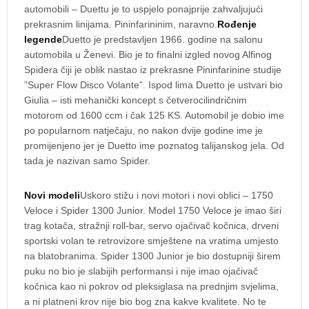
automobili – Duettu je to uspjelo ponajprije zahvaljujući
prekrasnim linijama. Pininfarininim, naravno.
Rođenje
legende
Duetto je predstavljen 1966. godine na salonu
automobila u Ženevi. Bio je to finalni izgled novog Alfinog
Spidera čiji je oblik nastao iz prekrasne Pininfarinine studije
”Super Flow Disco Volante”. Ispod lima Duetto je ustvari bio
Giulia – isti mehanički koncept s četverocilindričnim
motorom od 1600 ccm i čak 125 KS. Automobil je dobio ime
po popularnom natječaju, no nakon dvije godine ime je
promijenjeno jer je Duetto ime poznatog talijanskog jela. Od
tada je nazivan samo Spider.
Novi modeli
Uskoro stižu i novi motori i novi oblici – 1750
Veloce i Spider 1300 Junior. Model 1750 Veloce je imao širi
trag kotača, stražnji roll-bar, servo ojačivač kočnica, drveni
sportski volan te retrovizore smještene na vratima umjesto
na blatobranima. Spider 1300 Junior je bio dostupniji širem
puku no bio je slabijih performansi i nije imao ojačivač
kočnica kao ni pokrov od pleksiglasa na prednjim svjelima,
a ni platneni krov nije bio bog zna kakve kvalitete. No te