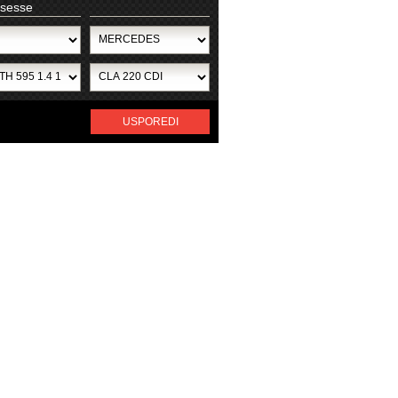
ssesse
USPOREDI