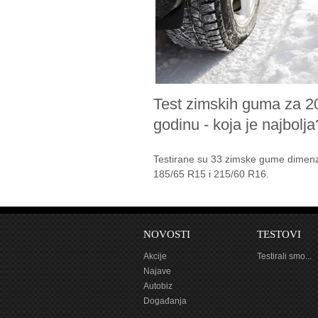
Test zimskih guma za 2
godinu - koja je najbolja
Testirane su 33 zimske gume dimenz
185/65 R15 i 215/60 R16.
NOVOSTI
TESTOVI
Akcije
Testirali smo...
Najave
Autobiz
Događanja