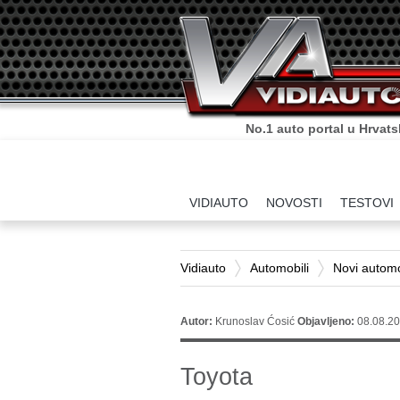
Sve što o autima trebate zn
VIDIAUTO
NOVOSTI
TESTOVI
Vidiauto
Automobili
Novi automo
Autor:
Krunoslav Ćosić
Objavljeno:
08.08.20
Toyota