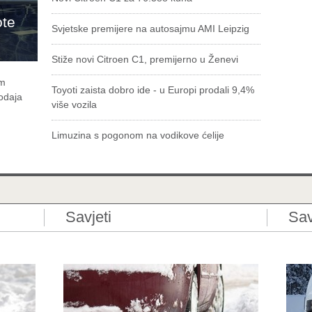
ote
Svjetske premijere na autosajmu AMI Leipzig
Stiže novi Citroen C1, premijerno u Ženevi
om
Toyoti zaista dobro ide - u Europi prodali 9,4%
rodaja
više vozila
Limuzina s pogonom na vodikove ćelije
Savjeti
Sav