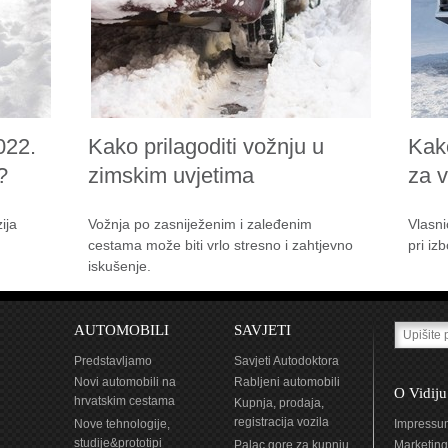
022.
Kako prilagoditi vožnju u
Kak
?
zimskim uvjetima
za 
ija
Vožnja po zasniježenim i zaleđenim
Vlasni
cestama može biti vrlo stresno i zahtjevno
pri iz
iskušenje.
AUTOMOBILI
SAVJETI
Predstavljamo
Savjeti Autodoktora
Novi automobili na
Rabljeni automobili
O Vidiju
hrvatskim cestama
Kupnja, prodaja,
registracija vozila
Nove tehnologije,
Impressu
studije&prototipi
Palac gore za kupnju
Marketing