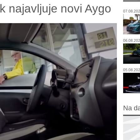
ek najavljuje novi Aygo
07.08.202
06.08.202
05.08.202
Na d