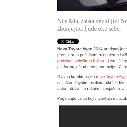
Nije šala, zaista nevidljivi č
zbunjujući ljude oko sebe.
Nova Toyota Aygo
2014 predstavljen
premijera, a početkom rujna ćemo i uži
proizvodi u češkom Kolinu
. U istoj će 
platformu još od prve generacije - Cit
Glavna karakteristika
nove Toyote Ayg
smješten Toyotin trocilindarski 1,0-litre
automatiziranim ručnim mjenjačem, a 
Pogledajte video koji najavljuje dolaz