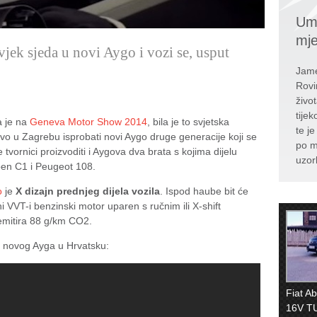
Umr
mj
ovjek sjeda u novi Aygo i vozi se, usput
Jame
Rovi
živo
tije
a je na
Geneva Motor Show 2014
, bila je to svjetska
te j
vo u Zagrebu isprobati novi Aygo druge generacije koji se
po m
se tvornici proizvoditi i Aygova dva brata s kojima dijelu
uzor
roen C1 i Peugeot 108.
o
je
X dizajn prednjeg dijela vozila
. Ispod haube bit će
ni VVT-i benzinski motor uparen s ručnim ili X-shift
emitira 88 g/km CO2.
ak novog Ayga u Hrvatsku:
Fiat A
16V T