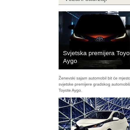
Svjetska premijera Toyo
Aygo
Ženevski sajam automobil bit će mjest
svjetske premijere gradskog automobil
Toyote Aygo.