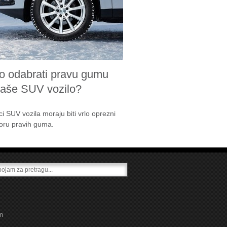
o odabrati pravu gumu
vaše SUV vozilo?
ci SUV vozila moraju biti vrlo oprezni
boru pravih guma.
m