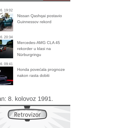
6. 19:02
Nissan Qashqai postavio
Guinnessov rekord
6. 20:34
Mercedes-AMG CLA 45
rekorder u klasi na
Nürburgringu
6. 09:41
Honda povećala prognoze
nakon rasta dobiti
an:
8. kolovoz 1991.