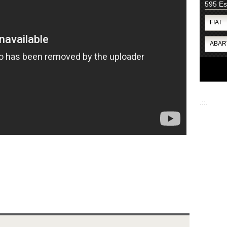
595 E
.::.