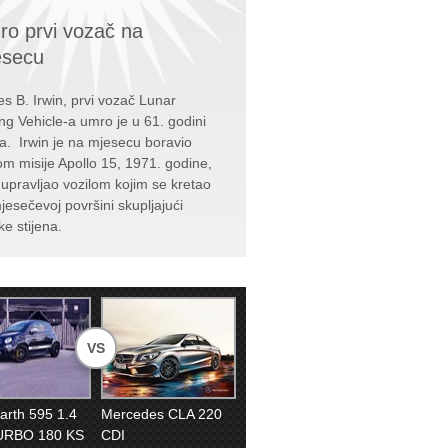
o prvi vozač na
esecu
s B. Irwin, prvi vozač Lunar
ng Vehicle-a umro je u 61. godini
ta. Irwin je na mjesecu boravio
kom misije Apollo 15, 1971. godine,
e upravljao vozilom kojim se kretao
jesečevoj površini skupljajući
ke stijena.
VS
barth 595 1.4
Mercedes CLA 220
URBO 180 KS
CDI