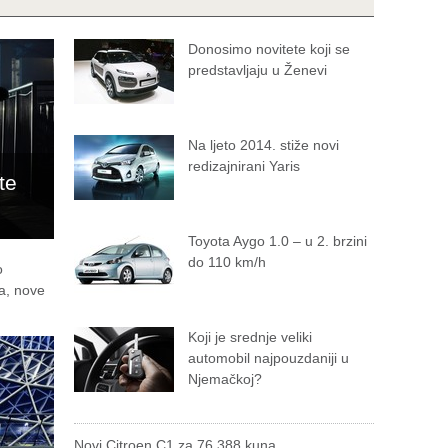
Donosimo novitete koji se
predstavljaju u Ženevi
Na ljeto 2014. stiže novi
redizajnirani Yaris
te
Toyota Aygo 1.0 – u 2. brzini
do 110 km/h
o
a, nove
Koji je srednje veliki
automobil najpouzdaniji u
Njemačkoj?
Novi Citroen C1 za 76.388 kuna