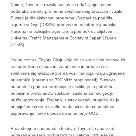
Naime, Toyota je razvila sustav za odašiljanje i prijem
podataka između prometne svjetlosne signalizacije i vozila.
Sustav je dio aktivnosti programa „Sustavi za podršku
sigurne vožnje (DSSS)“ promoviran od strane japanske
Nacionalne policijske agencije, a pod pokroviteljstvom
Universal Traffic Management Society of Japan (Japan
UTMS).
Jedna cesta u Toyota Cityju koja će se koristiti za testove bit
će opremljena sustavom za prijenos informacija sa
svjetlosne signalizacije prema vozilima koja imaju ugrađene
prijemnike (opremu sa 700 MHz propusnosti). Sustav u
automobilu prima informacije te ukoliko je to potrebno,
putnicima preko audio sustava i zaslona za navigaciju
pruža upozorenja. Dodano, sustav vozaču sugerira da je
primijećeno crveno svjetlo, nadajući se da će potaknuti
usporavanje i tako utjecati na smanjenje CO2.
Provođenjem spomenutih testova, Toyota će analizirati
ponašanje vozača pod različitim uvjetima vožnje te će