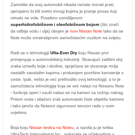
Zamislite da svoj automobil nikada nećete morati prati,
vjerojatno bi bili sretni mnogi kojima je pranje posao koji
nimalo ne vole. Posebno osmišljenom
superhidrofobičnom i oleofobičnom bojom
(što znači
da odbija vodu i ulja) obojen je
novi Nissan Note
tako da se
Note može smatratiprvim samočistećim vozilom na svijetu.
Radi se o tehnologiji
Ulta-Ever Dry
koju Nissan prvi
primjenjuje u automobilskoj industriji. Stvarajući zaštitni sloj
zraka između boje i okoline, sprječava se stvaranje mrlja
nastalih zaostalim kapima i prskanjem površine karoserije s
ceste. Ipak, nešto je već prethodilo ovoj tehnologiji, a to je
samočisteća tehnologija koja se već nalazi na Nissanu Note
- funkcija operi i osuši nalazi se na kameri za vožnju natrag.
Pritom voda i stlačeni zrak automatski čiste objektiv kamere
i tako jamče da Noteovi sigurnosni senzori rade u svim
uvjetima.
Boja koju
Nissan testira na Noteu
, a razvila ju je tvrtka
UltraTech International Inc., pokazala se učinkovitom u