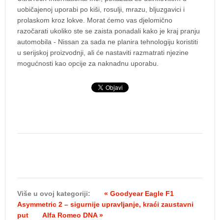
uobičajenoj uporabi po kiši, rosulji, mrazu, bljuzgavici i
prolaskom kroz lokve. Morat ćemo vas djelomično
razočarati ukoliko ste se zaista ponadali kako je kraj pranju
automobila - Nissan za sada ne planira tehnologiju koristiti
u serijskoj proizvodnji, ali će nastaviti razmatrati njezine
mogućnosti kao opcije za naknadnu uporabu.
Više u ovoj kategoriji:
« Goodyear Eagle F1
Asymmetric 2 – sigurnije upravljanje, kraći zaustavni
put
Alfa Romeo DNA »