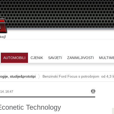
koj!
AUTOMOBILI
CJENIK
SAVJETI
ZANIMLJIVOSTI
MULTIM
gije, studije&prototipi
Benzinski Ford Focus s potrošnjom od 4,3 li
14. 16:47
Econetic Technology