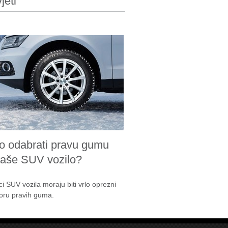
jeti
o odabrati pravu gumu
vaše SUV vozilo?
ci SUV vozila moraju biti vrlo oprezni
boru pravih guma.