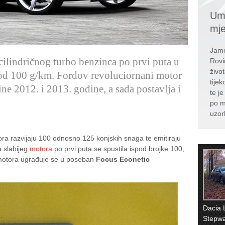
Umr
mj
Jame
cilindričnog turbo benzinca po prvi puta u
Rovi
živo
pod 100 g/km. Fordov revoluciornani motor
tije
ne 2012. i 2013. godine, a sada postavlja i
te j
po m
uzor
ra razvijaju 100 odnosno 125 konjskih snaga te emitiraju
a slabijeg
motora
po prvi puta se spustila ispod brojke 100,
 motora ugrađuje se u poseban
Focus Econetic
Dacia
Stepwa