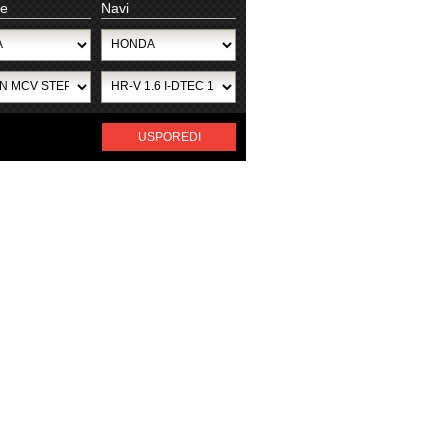
ge
Navi
USPOREDI