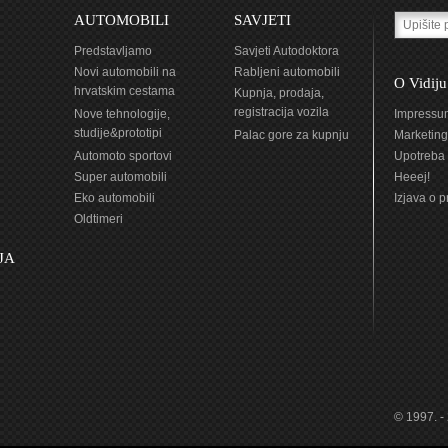
AUTOMOBILI
SAVJETI
Predstavljamo
Savjeti Autodoktora
Novi automobili na
Rabljeni automobili
O Vidiju
hrvatskim cestama
Kupnja, prodaja,
registracija vozila
Nove tehnologije,
Impressu
studije&prototipi
Palac gore za kupnju
Marketing
Automoto sportovi
Upotreba 
Super automobili
Heeej!
Eko automobili
Izjava o p
Oldtimeri
JA
© 1997. -