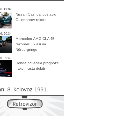
6. 19:02
Nissan Qashqai postavio
Guinnessov rekord
6. 20:34
Mercedes-AMG CLA 45
rekorder u klasi na
Nürburgringu
6. 09:41
Honda povećala prognoze
nakon rasta dobiti
an:
8. kolovoz 1991.