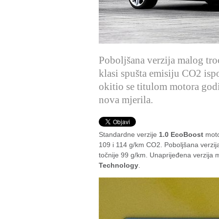
Poboljšana verzija malog tro
klasi spušta emisiju CO2 is
okitio se titulom motora godi
nova mjerila.
Standardne verzije
1.0 EcoBoost
moto
109 i 114 g/km CO2. Poboljšana verzij
točnije 99 g/km. Unaprijeđena verzija
Technology
.