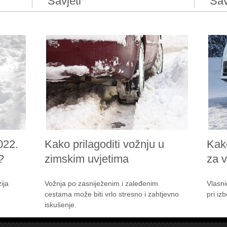
Savjeti
Sav
022.
Kako prilagoditi vožnju u
Kak
?
zimskim uvjetima
za 
ija
Vožnja po zasniježenim i zaleđenim
Vlasni
cestama može biti vrlo stresno i zahtjevno
pri iz
iskušenje.