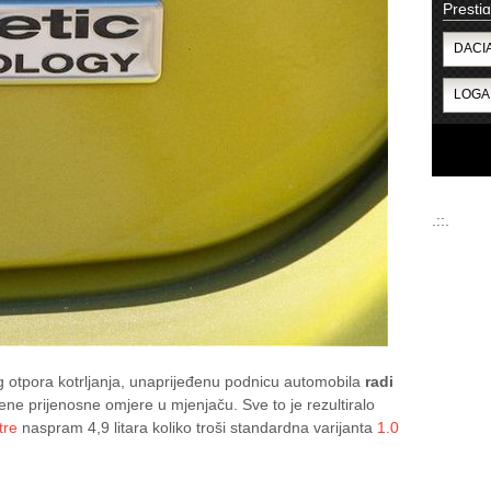
Presti
.::.
 otpora kotrljanja, unaprijeđenu podnicu automobila
radi
ene prijenosne omjere u mjenjaču. Sve to je rezultiralo
tre
naspram 4,9 litara koliko troši standardna varijanta
1.0