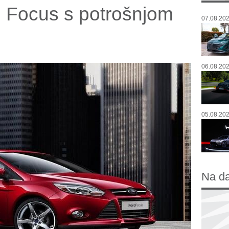
d Focus s potrošnjom
07.08.202
06.08.202
05.08.202
Na d