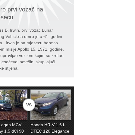
o prvi vozač na
esecu
s B. Irwin, prvi vozač Lunar
ng Vehicle-a umro je u 61. godini
ta. Irwin je na mjesecu boravio
kom misije Apollo 15, 1971. godine,
e upravljao vozilom kojim se kretao
jesečevoj površini skupljajući
ke stijena.
VS
 Logan MCV
Honda HR-V 1.6 i-
y 1.5 dCi 90
DTEC 120 Elegance