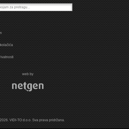
m
kolačića
rivatnosti
web by
 2026. VIDI-TO d.o.o. Sva prava pridržana.