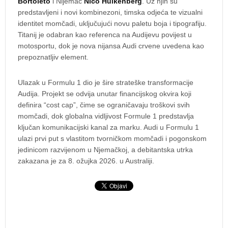
Bortoleto
i Nijemac
Nico Hülkenberg
. Uz njih su
predstavljeni i novi kombinezoni, timska odjeća te vizualni
identitet momčadi, uključujući novu paletu boja i tipografiju.
Titanij je odabran kao referenca na Audijevu povijest u
motosportu, dok je nova nijansa Audi crvene uvedena kao
prepoznatljiv element.
Ulazak u Formulu 1 dio je šire strateške transformacije
Audija. Projekt se odvija unutar financijskog okvira koji
definira “cost cap”, čime se ograničavaju troškovi svih
momčadi, dok globalna vidljivost Formule 1 predstavlja
ključan komunikacijski kanal za marku. Audi u Formulu 1
ulazi prvi put s vlastitom tvorničkom momčadi i pogonskom
jedinicom razvijenom u Njemačkoj, a debitantska utrka
zakazana je za 8. ožujka 2026. u Australiji.