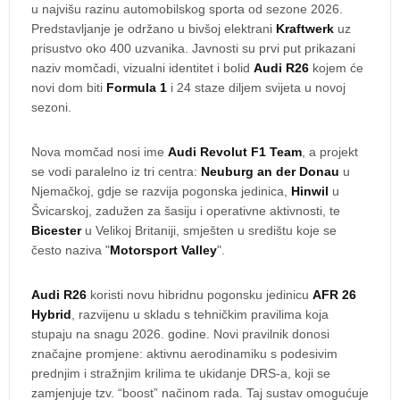
u najvišu razinu automobilskog sporta od sezone 2026.
Predstavljanje je održano u bivšoj elektrani
Kraftwerk
uz
prisustvo oko 400 uzvanika. Javnosti su prvi put prikazani
naziv momčadi, vizualni identitet i bolid
Audi R26
kojem će
novi dom biti
Formula 1
i 24 staze diljem svijeta u novoj
sezoni.
Nova momčad nosi ime
Audi Revolut F1 Team
, a projekt
se vodi paralelno iz tri centra:
Neuburg an der Donau
u
Njemačkoj, gdje se razvija pogonska jedinica,
Hinwil
u
Švicarskoj, zadužen za šasiju i operativne aktivnosti, te
Bicester
u Velikoj Britaniji, smješten u središtu koje se
često naziva "
Motorsport Valley
".
Audi R26
koristi novu hibridnu pogonsku jedinicu
AFR 26
Hybrid
, razvijenu u skladu s tehničkim pravilima koja
stupaju na snagu 2026. godine. Novi pravilnik donosi
značajne promjene: aktivnu aerodinamiku s podesivim
prednjim i stražnjim krilima te ukidanje DRS-a, koji se
zamjenjuje tzv. “boost” načinom rada. Taj sustav omogućuje