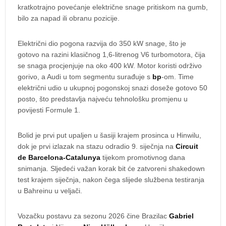
kratkotrajno povećanje električne snage pritiskom na gumb,
bilo za napad ili obranu pozicije.
Električni dio pogona razvija do 350 kW snage, što je
gotovo na razini klasičnog 1,6-litrenog V6 turbomotora, čija
se snaga procjenjuje na oko 400 kW. Motor koristi održivo
gorivo, a Audi u tom segmentu surađuje s
bp
-om. Time
električni udio u ukupnoj pogonskoj snazi doseže gotovo 50
posto, što predstavlja najveću tehnološku promjenu u
povijesti Formule 1.
Bolid je prvi put upaljen u šasiji krajem prosinca u Hinwilu,
dok je prvi izlazak na stazu odradio 9. siječnja na
Circuit
de Barcelona-Catalunya
tijekom promotivnog dana
snimanja. Sljedeći važan korak bit će zatvoreni shakedown
test krajem siječnja, nakon čega slijede službena testiranja
u Bahreinu u veljači.
Vozačku postavu za sezonu 2026 čine Brazilac
Gabriel