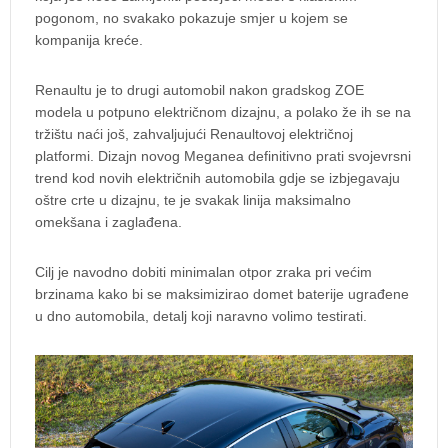
pogonom, no svakako pokazuje smjer u kojem se
kompanija kreće.
Renaultu je to drugi automobil nakon gradskog ZOE
modela u potpuno električnom dizajnu, a polako že ih se na
tržištu naći još, zahvaljujući Renaultovoj električnoj
platformi. Dizajn novog Meganea definitivno prati svojevrsni
trend kod novih električnih automobila gdje se izbjegavaju
oštre crte u dizajnu, te je svakak linija maksimalno
omekšana i zaglađena.
Cilj je navodno dobiti minimalan otpor zraka pri većim
brzinama kako bi se maksimizirao domet baterije ugrađene
u dno automobila, detalj koji naravno volimo testirati.