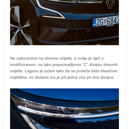
Ne zaboravimo na dnevna svijetla, a ovdje je riječ o
modificiranom, no lako prepoznatljivom “C” dizajnu dnevnih
svijetla. Lagano je sužen tako da se proteže bliže klasičnim
svijetlima, no dodana mu je još jedna crta pri dnu dizajna.