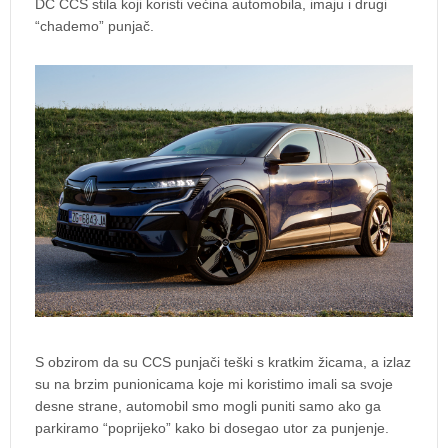
DC CCS stila koji koristi većina automobila, imaju i drugi
“chademo” punjač.
S obzirom da su CCS punjači teški s kratkim žicama, a izlaz
su na brzim punionicama koje mi koristimo imali sa svoje
desne strane, automobil smo mogli puniti samo ako ga
parkiramo “poprijeko” kako bi dosegao utor za punjenje.