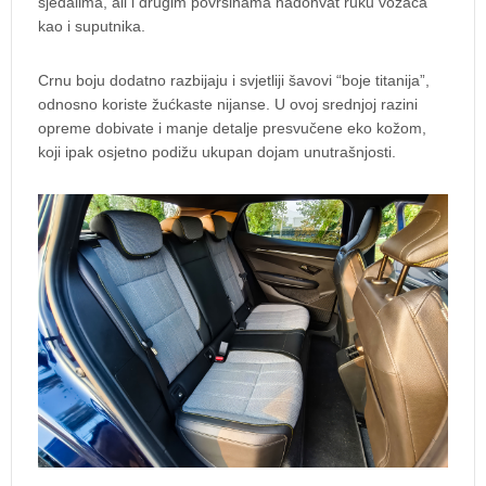
sjedalima, ali i drugim površinama nadohvat ruku vozača
kao i suputnika.
Crnu boju dodatno razbijaju i svjetliji šavovi “boje titanija”,
odnosno koriste žućkaste nijanse. U ovoj srednjoj razini
opreme dobivate i manje detalje presvučene eko kožom,
koji ipak osjetno podižu ukupan dojam unutrašnjosti.