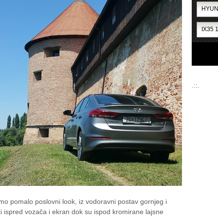
.::.
o pomalo poslovni look, iz vodoravni postav gornjeg i
ti ispred vozača i ekran dok su ispod kromirane lajsne