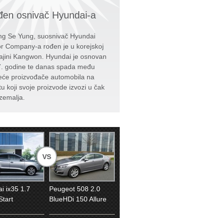
en osnivač Hyundai-a
g Se Yung, suosnivač Hyundai
r Company-a rođen je u korejskoj
ajini Kangwon. Hyundai je osnovan
. godine te danas spada među
eće proizvođače automobila na
tu koji svoje proizvode izvozi u čak
zemalja.
VS
i ix35 1.7
Peugeot 508 2.0
Start
BlueHDi 150 Allure