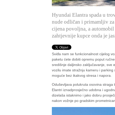
Hyundai Elantra spada u tro
nude odličan i primamljiv z
cijena povoljna, a automobil
zahtjevnije kupce onda je jas
Sviđa nam se funkcionalnost cijelog vo
paketu ćete dobiti opremu poput ručne 
središnje daljinsko zaključavanje, sve
vozilu imate stražnju kameru i parkin
moguće bez ikakvog stresa i napora.
Oduševljava polukruta osovina straga 
Elantri iznadprosječno udobna i ugodna.
dizelaša istaknimo i jako dobru prosječ
nakon vožnje po gradskim prometnicama