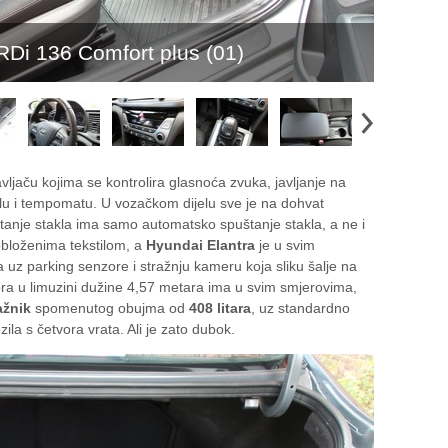
RDi 136 Comfort plus (01)
avljaču kojima se kontrolira glasnoća zvuka, javljanje na
alu i tempomatu. U vozačkom dijelu sve je na dohvat
tanje stakla ima samo automatsko spuštanje stakla, a ne i
 obloženima tekstilom, a
Hyundai Elantra
je u svim
a uz parking senzore i stražnju kameru koja sliku šalje na
ora u limuzini dužine 4,57 metara ima u svim smjerovima,
ažnik
spomenutog obujma od
408 litara
, uz standardno
ila s četvora vrata. Ali je zato dubok.