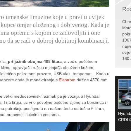
Rođ
volumenske limuzine koje u pravilu uvijek
Chun
a kupce omjer uloženog i dobivenog. Kada je
Moto
 ima opremu s kojom će zadovoljiti i one
pokr
no da se radi o dobroj dobitnoj kombinaciji.
1967
najv
svije
160 
zila,
prtljažnik obujma 408 litara
, a već u početnom
klimu, upravljač i ručicu mjenjača obložene kožom,
 električno pokretane prozore, USB ulaz, tempomat... Kada u
g senzore onda je manevriranje s
Elantrom
dužine 4570 mm
te veliki međuosovinski razmak pa je vožnja u Hyundai
 I na kraju, uz vrlo povoljne početne cijene za benzinca i
nu potrošnju postignutu na našem testu od točno 6 litara,
Hyunda
, autocesti i lokalnim cestama.
CRDI i