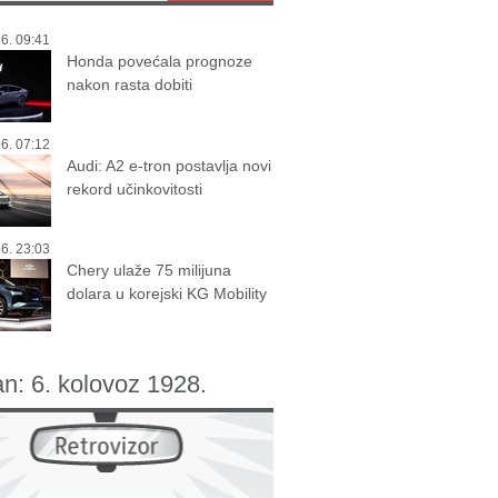
6. 09:41
Honda povećala prognoze
nakon rasta dobiti
6. 07:12
Audi: A2 e-tron postavlja novi
rekord učinkovitosti
6. 23:03
Chery ulaže 75 milijuna
dolara u korejski KG Mobility
an:
6. kolovoz 1928.