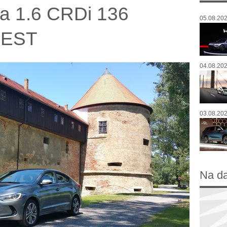
ra 1.6 CRDi 136
05.08.202
TEST
04.08.202
03.08.202
Na d