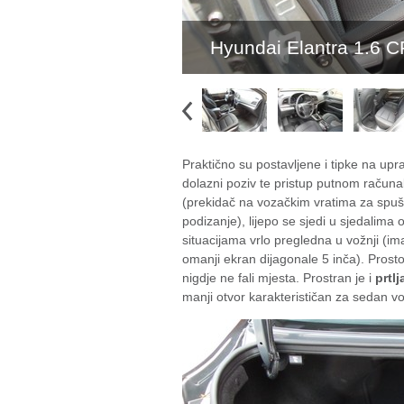
Hyundai Elantra 1.6 C
Praktično su postavljene i tipke na upr
dolazni poziv te pristup putnom račun
(prekidač na vozačkim vratima za spuš
podizanje), lijepo se sjedi u sjedalima
situacijama vrlo pregledna u vožnji (im
omanji ekran dijagonale 5 inča). Prost
nigdje ne fali mjesta. Prostran je i
prtlj
manji otvor karakterističan za sedan voz