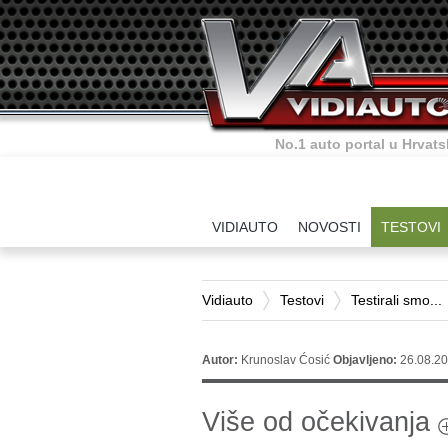
Sve što o autima trebate zn
VIDIAUTO
NOVOSTI
TESTOVI
Vidiauto
Testovi
Testirali smo...
Autor:
Krunoslav Ćosić
Objavljeno:
26.08.20
Više od očekivanja