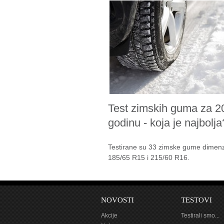
Test zimskih guma za 2
godinu - koja je najbolja
Testirane su 33 zimske gume dimenz
185/65 R15 i 215/60 R16.
NOVOSTI
TESTOVI
Akcije
Testirali smo...