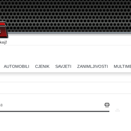
koj!
AUTOMOBILI
CJENIK
SAVJETI
ZANIMLJIVOSTI
MULTIM
48
.::.