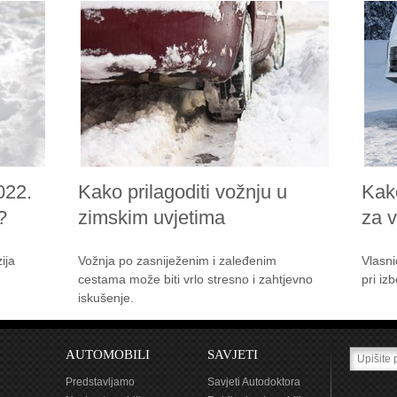
022.
Kako prilagoditi vožnju u
Kak
?
zimskim uvjetima
za 
ija
Vožnja po zasniježenim i zaleđenim
Vlasni
cestama može biti vrlo stresno i zahtjevno
pri iz
iskušenje.
AUTOMOBILI
SAVJETI
Predstavljamo
Savjeti Autodoktora