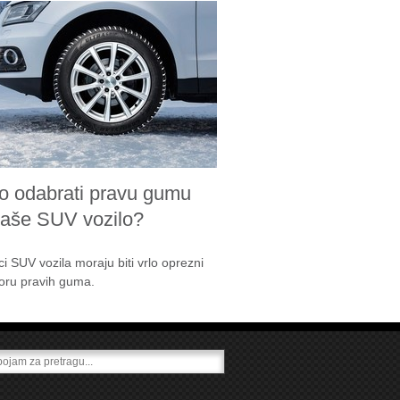
o odabrati pravu gumu
vaše SUV vozilo?
ci SUV vozila moraju biti vrlo oprezni
boru pravih guma.