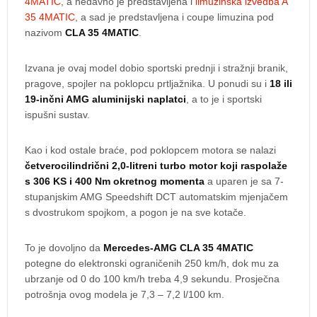
4MATIC
, a nedavno je predstavljena i
limuzinska izvedba A
35 4MATIC
, a sad je predstavljena i coupe limuzina pod
nazivom
CLA 35 4MATIC
.
Izvana je ovaj model dobio sportski prednji i stražnji branik,
pragove, spojler na poklopcu prtljažnika. U ponudi su i
18 ili
19-inčni AMG aluminijski naplatci
, a to je i sportski
ispušni sustav.
Kao i kod ostale braće, pod poklopcem motora se nalazi
četverocilindrični 2,0-litreni turbo motor koji raspolaže
s 306 KS i 400 Nm okretnog momenta
a uparen je sa 7-
stupanjskim AMG Speedshift DCT automatskim mjenjačem
s dvostrukom spojkom, a pogon je na sve kotače.
To je dovoljno da
Mercedes-AMG CLA 35 4MATIC
potegne do elektronski ograničenih 250 km/h, dok mu za
ubrzanje od 0 do 100 km/h treba 4,9 sekundu. Prosječna
potrošnja ovog modela je 7,3 – 7,2 l/100 km.