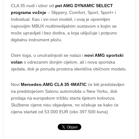
CLA 35 nudi i izbor od
pet AMG DYNAMIC SELECT
programa vožnje
– Slippery, Comfort, Sport, Sport+ i
Individual. Kao i svi novi modeli, i ovaj je opremljen
najnovijim MBUX multimedijalnim sustavom s kojim se
može upravljati i bez dodira, a koja uključuje i potpuno
digitalnu instrument ploču.
Osim toga, u unutrašnjosti se nalazi i
novi AMG sportski
volan
s odrezanim donjim cijelom, ali i nova sportska
sjedala, dok je ponuda prostora identična običnom modelu.
Novi
Mercedes-AMG CLA 35 4MATIC
će biti predstavljen
na predstojećem Salonu automobila u New Yorku, dok
prodaja na europskom tržištu starta tijekom kolovoza.
Službene cijene nisu objavljene, no očekuje se kako će
cijena startati od 53.000 EUR (oko 397.500 kuna).