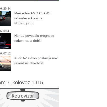
6. 20:34
Mercedes-AMG CLA 45
rekorder u klasi na
Nürburgringu
6. 09:41
Honda povećala prognoze
nakon rasta dobiti
6. 07:12
Audi: A2 e-tron postavlja novi
rekord učinkovitosti
an:
7. kolovoz 1915.