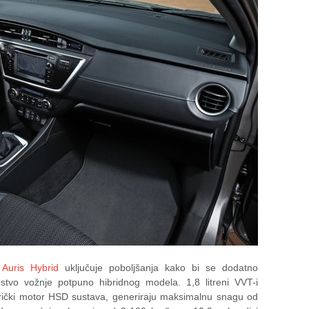
a
Auris Hybrid
uključuje poboljšanja kako bi se dodatno
kustvo vožnje potpuno hibridnog modela. 1,8 litreni VVT-i
rički motor HSD sustava, generiraju maksimalnu snagu od