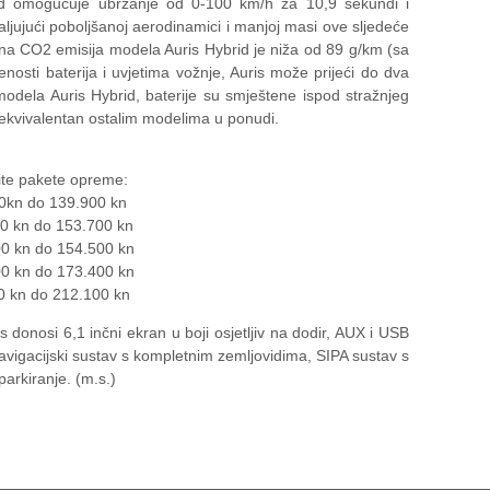
d omogućuje ubrzanje od 0-100 km/h za 10,9 sekundi i
jujući poboljšanoj aerodinamici i manjoj masi ove sljedeće
ina CO2 emisija modela Auris Hybrid je niža od 89 g/km (sa
osti baterija i uvjetima vožnje, Auris može prijeći do dva
odela Auris Hybrid, baterije su smještene ispod stražnjeg
a ekvivalentan ostalim modelima u ponudi.
čite pakete opreme:
kn do 139.900 kn
 kn do 153.700 kn
 do 154.500 kn
n do 173.400 kn
 do 212.100 kn
s donosi 6,1 inčni ekran u boji osjetljiv na dodir, AUX i USB
avigacijski sustav s kompletnim zemljovidima, SIPA sustav s
arkiranje. (m.s.)