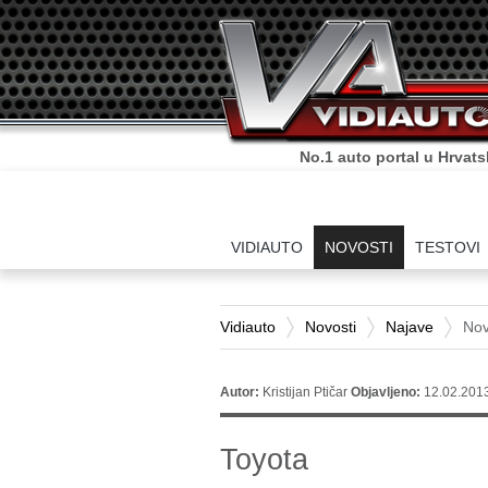
No.1 auto portal u Hrvats
VIDIAUTO
NOVOSTI
TESTOVI
Vidiauto
Novosti
Najave
Nov
Autor:
Kristijan Ptičar
Objavljeno:
12.02.2013
Toyota