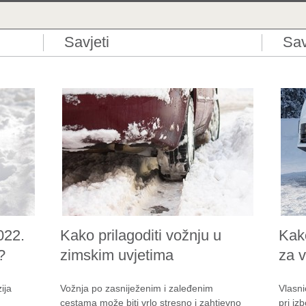
Savjeti
Sav
022.
Kako prilagoditi vožnju u
Kak
?
zimskim uvjetima
za 
ija
Vožnja po zasniježenim i zaleđenim
Vlasni
cestama može biti vrlo stresno i zahtjevno
pri iz