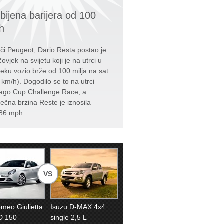
bijena barijera od 100
h
či Peugeot, Dario Resta postao je
čovjek na svijetu koji je na utrci u
jeku vozio brže od 100 milja na sat
 km/h). Dogodilo se to na utrci
ago Cup Challenge Race, a
ječna brzina Reste je iznosila
86 mph.
VS
omeo Giulietta
Isuzu D-MAX 4x4
D 150
single 2,5 L