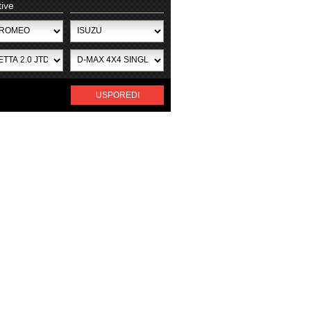
tive
USPOREDI