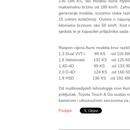
136 DIN KS, što modelu Auris Hybri
maksimalnu brzinu od 180 km/h. Zahval
generacije modela, izuzetno niska raz
15 colnim kotačima). Ovisno o napunjen
kilometra brzinom oko 50 km/h. Kod m
sjedala te je kapacitet prtljažnika sad
Raspon cijena Auris modela kroz razli
1,3 Dual VVT-i 99 KS od 116.600
1,6 Valvematic 132 KS od 125.600
1,4D-4D 99 KS od 133.900 kn
2,0 D-4D 124 KS od 160.500 k
1,8 HSD 136 KS od 192.400 kn
Od multimedijskih tehnologija novi Auri
priključak, Toyota Touch & Go sustav n
kamerom i ultrazvučnim senzorima za p
Podijeli