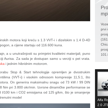
Pro
mp
Voze
prvi 
pros
(161
skih motora koji kreću s 1.3 VVT-i i dizelskim s 1.4 D-4D
Chic
 pogon, a cijene startaju od 116.600 kuna.
pros
jn, a u unutrašnjosti su primjetni kvalitetni materijali, puno
101.
ciji Aurisa. Za sada je dostupan samo u verziji s pet vrata.
ska
i jednim hibridnim motorom.
orabu Stop & Start tehnologije opremljen je dvostrukim
entilima (VVT-i) i visokim odnosom kompresije 11,5:1, što
motora. On generira maksimalnu snagu od 73 kW / 99 DIN
8 Nm pri 3.800 okr/min. Izvrsne dinamičke performanse se
,4 l/100 km i CO2 emisijama od 125 g/km, što je smanjenje
trenutni model
Alfa R
2.0 JT