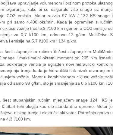
 poboljšava upravljanje volumenom i brzinom protoka ulaznog
som izgaranja, kako bi se osiguralo više snage uz manju
enje CO2 emisija. Motor razvija 97 kW / 132 KS snage i
m pri samo 4.400 okr/min. Kada je opremljen s ručnim
iklusu vožnje troši 5,9 l/100 km i generira CO2 emisije od
njenje za 0,7 l/100 km, odnosno 12 g/km. MultiDrive S
iva i emisije na 5,7 l/100 km i 134 g/km.
 šest stupanjskim ručnim ili šest stupanjskim MultiMode
S snage i maksimalni okretni moment od 205 Nm između
a pokretanje ventila je ugrađen novi hidraulički kontrolni
smanjenju trenja kada je hidraulički tlak nizak otvaranjem i
i uvjeta vožnje. Motor u kombiniranom ciklusu vožnje troši
sija od samo 99 g/km, što je smanjenje za 0,6 l/100 km i 10
 šest stupanjskim ručnim mjenjačem snage 124 KS je
op & Start tehnologiju kao dio standardne opreme. Motor je
jeva niskog trenja i električki aktivator. Potrošnja goriva u
 na 4,3 l/100 km.