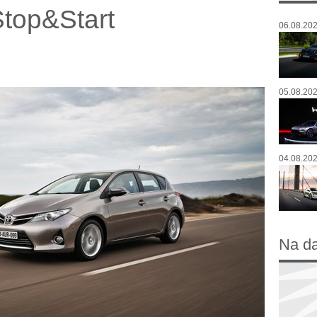
Stop&Start
06.08.202
05.08.202
04.08.202
Na d