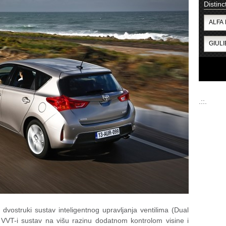
Distinc
.::.
vostruki sustav inteligentnog upravljanja ventilima (Dual
e VVT-i sustav na višu razinu dodatnom kontrolom visine i