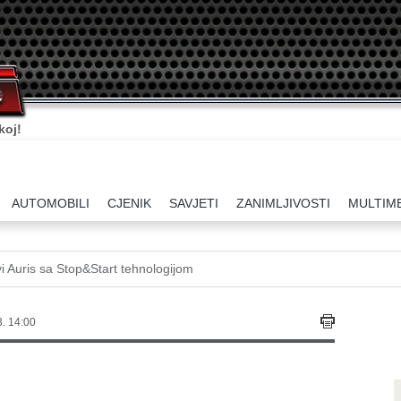
koj!
AUTOMOBILI
CJENIK
SAVJETI
ZANIMLJIVOSTI
MULTIM
i Auris sa Stop&Start tehnologijom
. 14:00