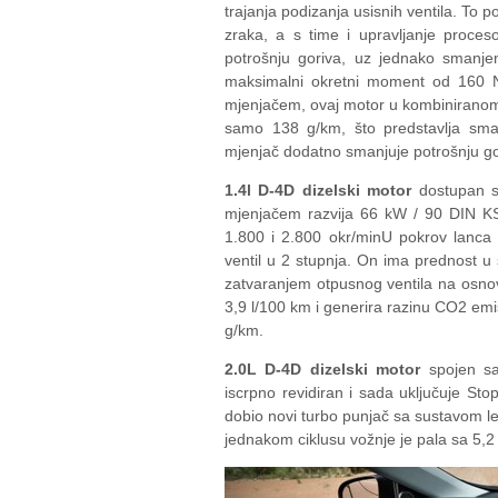
trajanja podizanja usisnih ventila. To
zraka, a s time i upravljanje proce
potrošnju goriva, uz jednako smanj
maksimalni okretni moment od 160 N
mjenjačem, ovaj motor u kombiniranom c
samo 138 g/km, što predstavlja sma
mjenjač dodatno smanjuje potrošnju gor
1.4l D-4D dizelski motor
dostupan sa
mjenjačem razvija 66 kW / 90 DIN K
1.800 i 2.800 okr/minU pokrov lanca z
ventil u 2 stupnja. On ima prednost u 
zatvaranjem otpusnog ventila na osnov
3,9 l/100 km i generira razinu CO2 emi
g/km.
2.0L D-4D dizelski motor
spojen sa
iscrpno revidiran i sada uključuje St
dobio novi turbo punjač sa sustavom leža
jednakom ciklusu vožnje je pala sa 5,2