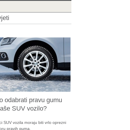
jeti
o odabrati pravu gumu
vaše SUV vozilo?
ci SUV vozila moraju biti vrlo oprezni
boru pravih guma.