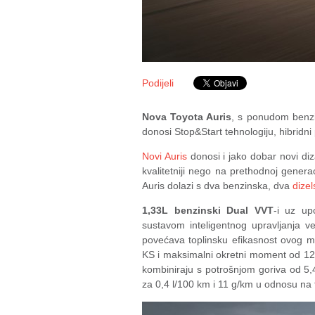
Podijeli
Nova Toyota Auris
, s ponudom benzin
donosi Stop&Start tehnologiju, hibridni
Novi Auris
donosi i jako dobar novi diza
kvalitetniji nego na prethodnoj genera
Auris dolazi s dva benzinska, dva
dizel
1,33L benzinski Dual VVT
-i uz up
sustavom inteligentnog upravljanja v
povećava toplinsku efikasnost ovog 
KS i maksimalni okretni moment od 12
kombiniraju s potrošnjom goriva od 5
za 0,4 l/100 km i 11 g/km u odnosu na 