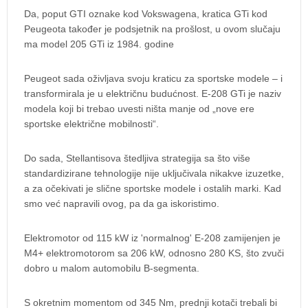
Da, poput GTI oznake kod Vokswagena, kratica GTi kod
Peugeota također je podsjetnik na prošlost, u ovom slučaju
ma model 205 GTi iz 1984. godine
Peugeot sada oživljava svoju kraticu za sportske modele – i
transformirala je u električnu budućnost. E-208 GTi je naziv
modela koji bi trebao uvesti ništa manje od „nove ere
sportske električne mobilnosti“.
Do sada, Stellantisova štedljiva strategija sa što više
standardizirane tehnologije nije uključivala nikakve izuzetke,
a za očekivati je slične sportske modele i ostalih marki. Kad
smo već napravili ovog, pa da ga iskoristimo.
Elektromotor od 115 kW iz 'normalnog' E-208 zamijenjen je
M4+ elektromotorom sa 206 kW, odnosno 280 KS, što zvuči
dobro u malom automobilu B-segmenta.
S okretnim momentom od 345 Nm, prednji kotači trebali bi