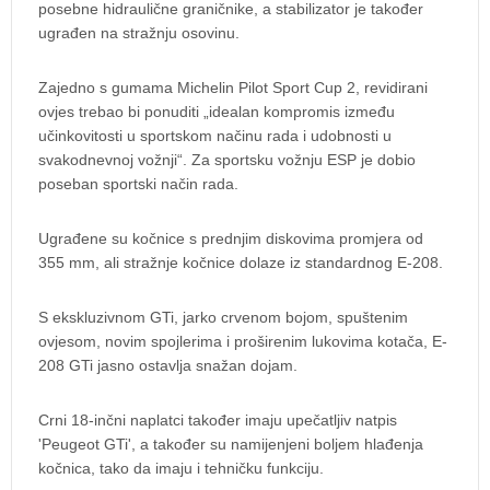
posebne hidraulične graničnike, a stabilizator je također
ugrađen na stražnju osovinu.
Zajedno s gumama Michelin Pilot Sport Cup 2, revidirani
ovjes trebao bi ponuditi „idealan kompromis između
učinkovitosti u sportskom načinu rada i udobnosti u
svakodnevnoj vožnji“. Za sportsku vožnju ESP je dobio
poseban sportski način rada.
Ugrađene su kočnice s prednjim diskovima promjera od
355 mm, ali stražnje kočnice dolaze iz standardnog E-208.
S ekskluzivnom GTi, jarko crvenom bojom, spuštenim
ovjesom, novim spojlerima i proširenim lukovima kotača, E-
208 GTi jasno ostavlja snažan dojam.
Crni 18-inčni naplatci također imaju upečatljiv natpis
'Peugeot GTi', a također su namijenjeni boljem hlađenja
kočnica, tako da imaju i tehničku funkciju.