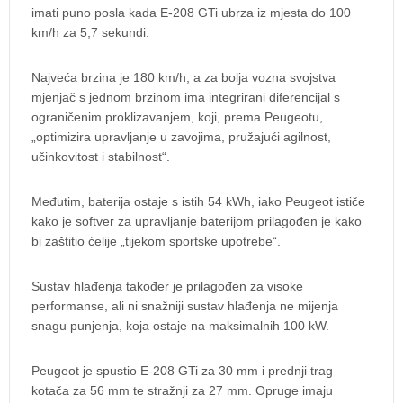
imati puno posla kada E-208 GTi ubrza iz mjesta do 100
km/h za 5,7 sekundi.
Najveća brzina je 180 km/h, a za bolja vozna svojstva
mjenjač s jednom brzinom ima integrirani diferencijal s
ograničenim proklizavanjem, koji, prema Peugeotu,
„optimizira upravljanje u zavojima, pružajući agilnost,
učinkovitost i stabilnost“.
Međutim, baterija ostaje s istih 54 kWh, iako Peugeot ističe
kako je softver za upravljanje baterijom prilagođen je kako
bi zaštitio ćelije „tijekom sportske upotrebe“.
Sustav hlađenja također je prilagođen za visoke
performanse, ali ni snažniji sustav hlađenja ne mijenja
snagu punjenja, koja ostaje na maksimalnih 100 kW.
Peugeot je spustio E-208 GTi za 30 mm i prednji trag
kotača za 56 mm te stražnji za 27 mm. Opruge imaju