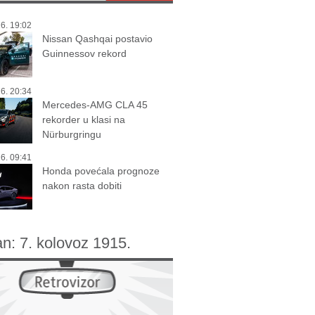
6. 19:02
Nissan Qashqai postavio
Guinnessov rekord
6. 20:34
Mercedes-AMG CLA 45
rekorder u klasi na
Nürburgringu
6. 09:41
Honda povećala prognoze
nakon rasta dobiti
an:
7. kolovoz 1915.