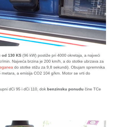
 od 130 KS
(96 kW) postiže pri 4000 okretaja, a najveći
/min. Najveća brzina je 200 km/h, a do stotke ubrzava za
Meganea
do stotke stižu za 9,8 sekundi). Obujam spremnika
95 metara, a emisija CO2 104 g/km. Motor se vrti do
upni dCi 95 i dCi 110, dok
benzinsku ponudu
čine TCe