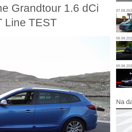
e Grandtour 1.6 dCi
07.08.202
T Line TEST
06.08.202
05.08.202
Na d