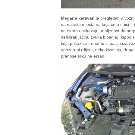
Megane karavan
je pregledan u vožnji
na najteža mjesta na koja ćete naići. I
na ekranu prikazuju udaljenost do pr
definirati jačinu zvuka bipanja). Ispod 
koja prikazuje trenutnu situaciju iza vo
upozoreni (dijete, neka životinja, drugo 
prenose sliku na ekran.