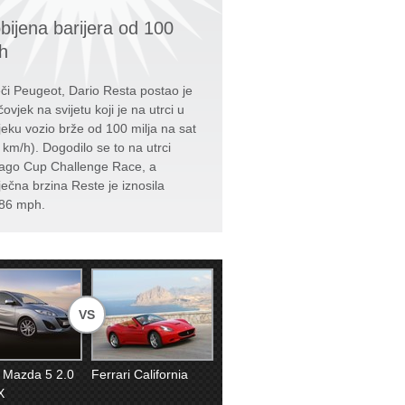
bijena barijera od 100
h
či Peugeot, Dario Resta postao je
čovjek na svijetu koji je na utrci u
jeku vozio brže od 100 milja na sat
 km/h). Dogodilo se to na utrci
ago Cup Challenge Race, a
ječna brzina Reste je iznosila
86 mph.
VS
 Mazda 5 2.0
Ferrari California
X