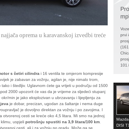
Pro
mp
Voze
i najjača oprema u karavanskoj izvedbi treće
prvi 
pros
(161
Chic
pros
101.
otor s četiri cilindra
i 16 ventila te omjerom kompresije
vijek je zabavan za vožnju, agilan je, nije nimalo trom,
o tako i štedljiv. Uglavnom ćete ga vrtjeti u području od 1500
pod 2000 upozorit će vas da je vrijeme za sljedeći stupanj
kr/min je jako eksplozivan u ubrzavanju i lijepljenju za
njeva
je dobar, precizan, ugodan za šaltanje i nema duge
rvoupravljač je dovoljno direktan za vožnju i po zavojima. I
na otvorenoj cesti se kreće oko 4,5 litara. Mi smo na jednoj
Mazda
 klimu, uspjeli
potrošnju spustiti na 3,9 litara/100 km
.
DISI T
otvorenoj cesti, ali i za vožnju po gradu. Može ga se