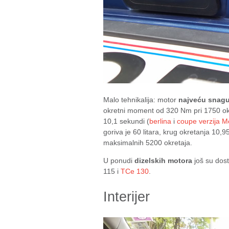
Malo tehnikalija: motor
najveću snagu
okretni moment od 320 Nm pri 1750 okr
10,1 sekundi (
berlina
i
coupe verzija 
goriva je 60 litara, krug okretanja 10,
maksimalnih 5200 okretaja.
U ponudi
dizelskih motora
još su dost
115 i
TCe 130
.
Interijer