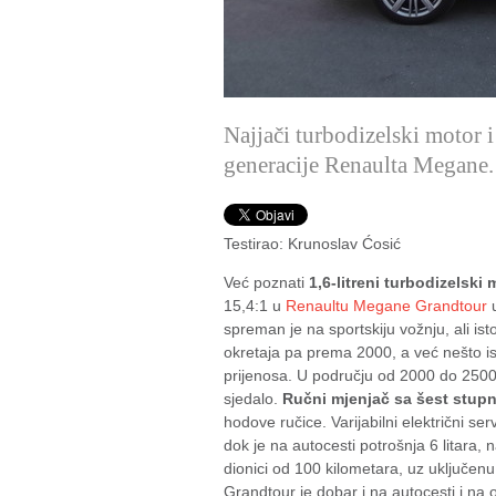
Najjači turbodizelski motor 
generacije Renaulta Megane.
Testirao: Krunoslav Ćosić
Već poznati
1,6-litreni turbodizelski m
15,4:1 u
Renaultu Megane Grandtour
u
spreman je na sportskiju vožnju, ali ist
okretaja pa prema 2000, a već nešto is
prijenosa. U području od 2000 do 2500 o
sjedalo.
Ručni mjenjač sa šest stup
hodove ručice. Varijabilni električni se
dok je na autocesti potrošnja 6 litara, 
dionici od 100 kilometara, uz uključenu
Grandtour je dobar i na autocesti i na 