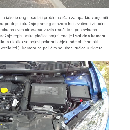
, a iako je dug neće biti problematičan za uparkiravanje niti
ma prednje i stražnje parking senzore koji zvučno i vizualno
epreka na svim stranama vozila (možete u postavkama
stražnje registarske pločice smještena je i
solidna kamera
zila, a ukoliko se pojavi pokretni objekt odmah ćete biti
vozilo itd.). Kamera se pali čim se ubaci ručica u rikverc i