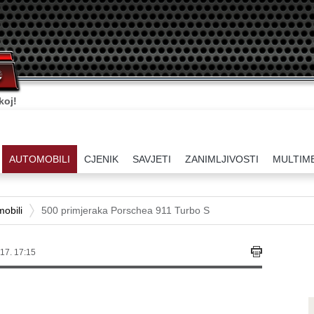
koj!
AUTOMOBILI
CJENIK
SAVJETI
ZANIMLJIVOSTI
MULTIM
obili
500 primjeraka Porschea 911 Turbo S
17. 17:15