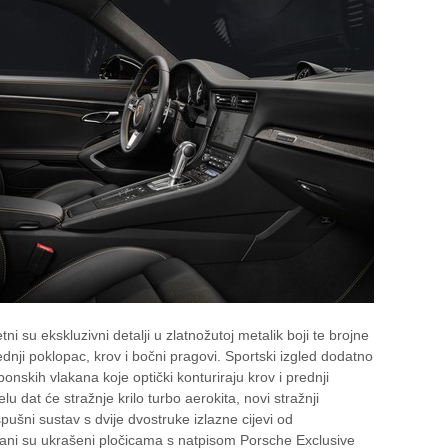
i su ekskluzivni detalji u zlatnožutoj metalik boji te brojne
ji poklopac, krov i bočni pragovi. Sportski izgled dodatno
bonskih vlakana koje optički konturiraju krov i prednji
 dat će stražnje krilo turbo aerokita, novi stražnji
pušni sustav s dvije dvostruke izlazne cijevi od
brani su ukrašeni pločicama s natpisom Porsche Exclusive