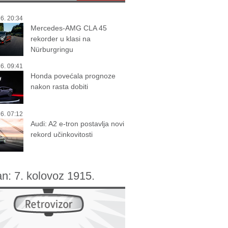
6. 20:34
Mercedes-AMG CLA 45
rekorder u klasi na
Nürburgringu
6. 09:41
Honda povećala prognoze
nakon rasta dobiti
6. 07:12
Audi: A2 e-tron postavlja novi
rekord učinkovitosti
an:
7. kolovoz 1915.