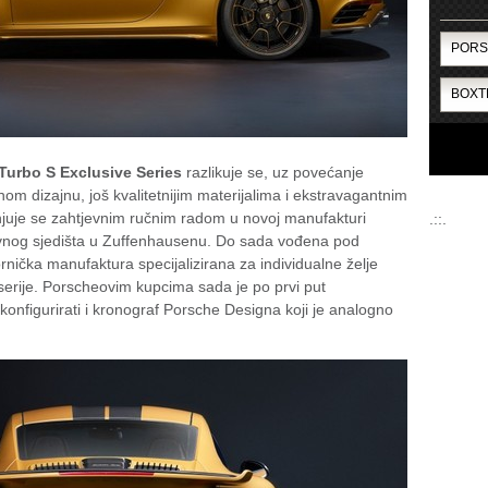
Turbo S Exclusive Series
razlikuje se, uz povećanje
enom dizajnu, još kvalitetnijim materijalima i ekstravagantnim
njuje se zahtjevnim ručnim radom u novoj manufakturi
.::.
vnog sjedišta u Zuffenhausenu. Do sada vođena pod
rnička manufaktura specijalizirana za individualne želje
serije. Porscheovim kupcima sada je po prvi put
onfigurirati i kronograf Porsche Designa koji je analogno