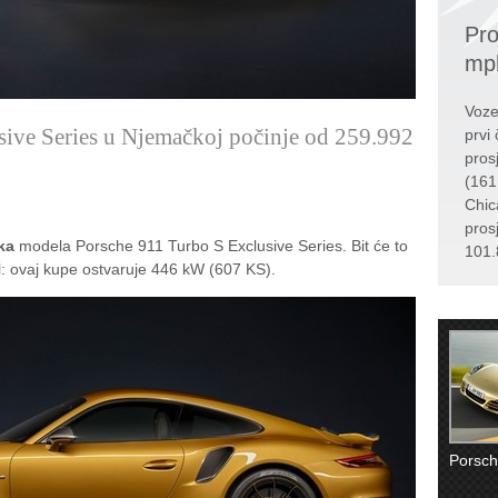
Pro
mp
Voze
sive Series u Njemačkoj počinje od 259.992
prvi 
pros
(161
Chic
pros
ka
modela Porsche 911 Turbo S Exclusive Series. Bit će to
101.
el: ovaj kupe ostvaruje 446 kW (607 KS).
Porsch