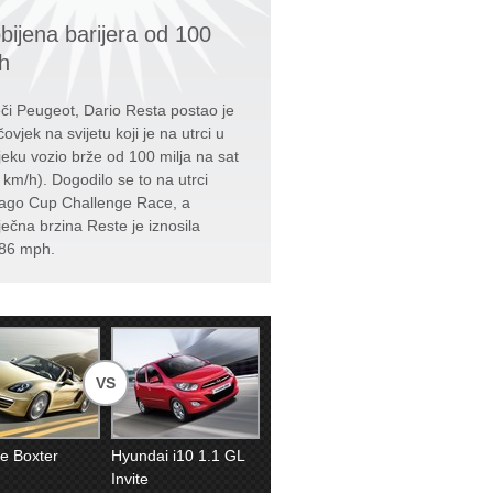
bijena barijera od 100
h
či Peugeot, Dario Resta postao je
čovjek na svijetu koji je na utrci u
jeku vozio brže od 100 milja na sat
 km/h). Dogodilo se to na utrci
ago Cup Challenge Race, a
ječna brzina Reste je iznosila
86 mph.
VS
e Boxter
Hyundai i10 1.1 GL
Invite