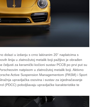
o dolazi u izdanju s crno lakiranim 20“ naplatcima s
ovih linija u zlatnožutoj metalik boji pažljivo je obrađen
 čeljusti za keramički kočioni sustav PCCB po prvi put su
Porscheovim natpisom u zlatnožutoj metalik boji. Aktivno
 Porsche Active Suspension Managementom (PASM) i Sport
tražnja upravljačka osovina i sustav za izjednačavanje
l (PDCC) poboljšavaju upravljačke karakteristike te