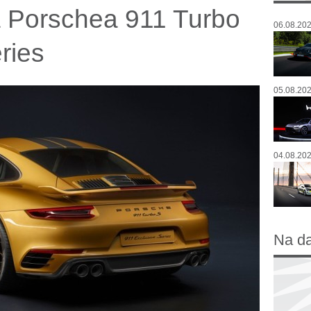
a Porschea 911 Turbo
06.08.202
ries
05.08.202
04.08.202
Na d