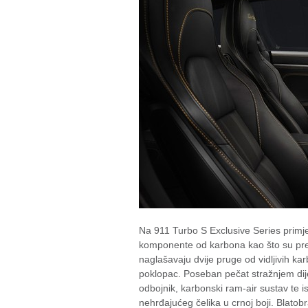
Na 911 Turbo S Exclusive Series primjetn
komponente od karbona kao što su predn
naglašavaju dvije pruge od vidljivih kar
poklopac. Poseban pečat stražnjem dijelu
odbojnik, karbonski ram-air sustav te is
nehrđajućeg čelika u crnoj boji. Blato