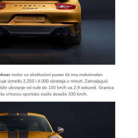
bokser
motor uz ekskluzivni power kit ima maksimalan
je između 2.250 i 4.000 okretaja u minuti. Zahvaljujući
tiže ubrzanje od nule do 100 km/h za 2,9 sekundi. Granica
Na vrhuncu sportsko vozilo doseže 330 km/h.