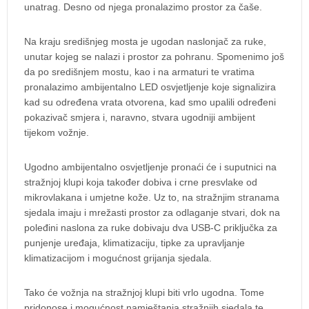
unatrag. Desno od njega pronalazimo prostor za čaše.
Na kraju središnjeg mosta je ugodan naslonjač za ruke,
unutar kojeg se nalazi i prostor za pohranu. Spomenimo još
da po središnjem mostu, kao i na armaturi te vratima
pronalazimo ambijentalno LED osvjetljenje koje signalizira
kad su određena vrata otvorena, kad smo upalili određeni
pokazivač smjera i, naravno, stvara ugodniji ambijent
tijekom vožnje.
Ugodno ambijentalno osvjetljenje pronaći će i suputnici na
stražnjoj klupi koja također dobiva i crne presvlake od
mikrovlakana i umjetne kože. Uz to, na stražnjim stranama
sjedala imaju i mrežasti prostor za odlaganje stvari, dok na
poleđini naslona za ruke dobivaju dva USB-C priključka za
punjenje uređaja, klimatizaciju, tipke za upravljanje
klimatizacijom i mogućnost grijanja sjedala.
Tako će vožnja na stražnjoj klupi biti vrlo ugodna. Tome
pridonose i mogućnost namještanja stražnjih sjedala te