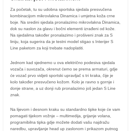
Za početak, tu su udobna sportska sjedala presvučena
kombinacijom mikrovlakna Dinamica i umjetna koža crne
boje. Na sredini sjedala pronalazimo mikrovlakna Dinamica,
dok su naslon za glavu i bočni elementi izrađeni od kože.
Na sjedalima također pronalazimo i prošiveni znak za S
liniju, koja sugerira da je testni model stigao s Interijer S
Line paketom za koji trebate nadoplatiti.
Jednom kad sjednemo u ova električno podesiva sjedala
vozača i suvozača, okrenut ćemo se prema armaturi, gdje
će vozač prvo vidjeti sportski upravljač s tri kraka, čije je
kolo također presvučeno kožom. Kolo je ravno s gornje i
donje strane, a uz donji rub pronalazimo još jedan S Line
znak.
Na lijevom i desnom kraku su standardno tipke koje će vam
pomagati tijekom vožnje – multimedija, grijanje volana,
programibilna tipka gdje možete dodati vašu najdražu
naredbu, upravljanje head up zaslonom i prikazom putnog