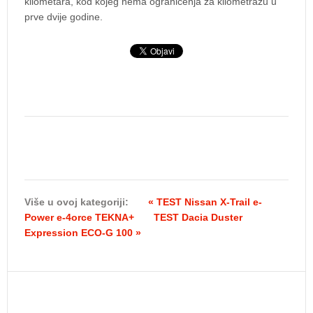
kilometara, kod kojeg nema ograničenja za kilometražu u
prve dvije godine.
Više u ovoj kategoriji:
« TEST Nissan X-Trail e-
Power e-4orce TEKNA+
TEST Dacia Duster
Expression ECO-G 100 »