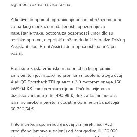
sigurnost vožnje na višu razinu.
Adaptivni tempomat, ograničenje brzine, stražnja potpora
za parking s prikazom udaljenosti, upozorenje za
napuštanje trake, potpora za pozornost i umor dio su
serijske opreme, a opcijski možete dodati i Adaptive Driving
Assistant plus, Front Assist i dr. mogućnosti pomoći pri
vožnji.
Radi se o zaista vrhunskom automobilu kojeg punim
smislom te riječi nazivamo premium modelom. Stoga ovaj
Audi Q5 Sportback TDI quattro s 2.0 motorom snage 150
kW/204 KS ima i premium cijenu. Početna cijena za
dizelsku varijantu je 65.490,98 €, dok za testni model s
iznimno širokom paletom dodatne opreme treba izdvojiti
98.796,54 €.
Pritom treba napomenuti da ovaj primjerak ima i Audi
produženo jamstvo u trajanju od šest godina ili 150.000