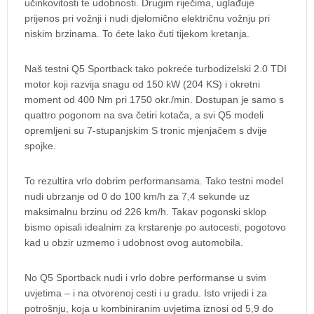
učinkovitosti te udobnosti. Drugim riječima, uglađuje
prijenos pri vožnji i nudi djelomično električnu vožnju pri
niskim brzinama. To ćete lako čuti tijekom kretanja.
Naš testni Q5 Sportback tako pokreće turbodizelski 2.0 TDI
motor koji razvija snagu od 150 kW (204 KS) i okretni
moment od 400 Nm pri 1750 okr./min. Dostupan je samo s
quattro pogonom na sva četiri kotača, a svi Q5 modeli
opremljeni su 7-stupanjskim S tronic mjenjačem s dvije
spojke.
To rezultira vrlo dobrim performansama. Tako testni model
nudi ubrzanje od 0 do 100 km/h za 7,4 sekunde uz
maksimalnu brzinu od 226 km/h. Takav pogonski sklop
bismo opisali idealnim za krstarenje po autocesti, pogotovo
kad u obzir uzmemo i udobnost ovog automobila.
No Q5 Sportback nudi i vrlo dobre performanse u svim
uvjetima – i na otvorenoj cesti i u gradu. Isto vrijedi i za
potrošnju, koja u kombiniranim uvjetima iznosi od 5,9 do