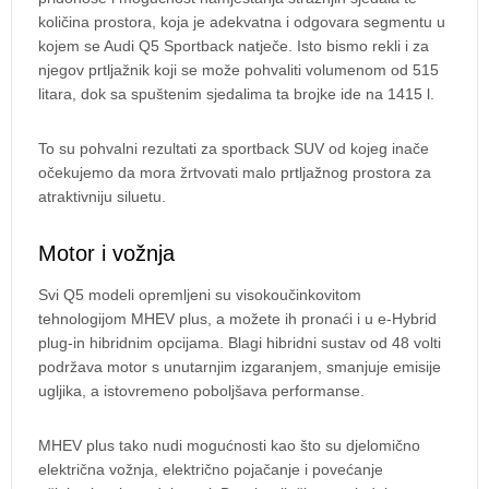
količina prostora, koja je adekvatna i odgovara segmentu u
kojem se Audi Q5 Sportback natječe. Isto bismo rekli i za
njegov prtljažnik koji se može pohvaliti volumenom od 515
litara, dok sa spuštenim sjedalima ta brojke ide na 1415 l.
To su pohvalni rezultati za sportback SUV od kojeg inače
očekujemo da mora žrtvovati malo prtljažnog prostora za
atraktivniju siluetu.
Motor i vožnja
Svi Q5 modeli opremljeni su visokoučinkovitom
tehnologijom MHEV plus, a možete ih pronaći i u e-Hybrid
plug-in hibridnim opcijama. Blagi hibridni sustav od 48 volti
podržava motor s unutarnjim izgaranjem, smanjuje emisije
ugljika, a istovremeno poboljšava performanse.
MHEV plus tako nudi mogućnosti kao što su djelomično
električna vožnja, električno pojačanje i povećanje