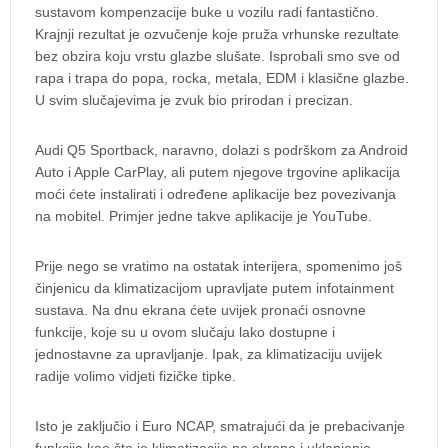
sustavom kompenzacije buke u vozilu radi fantastično.
Krajnji rezultat je ozvučenje koje pruža vrhunske rezultate
bez obzira koju vrstu glazbe slušate. Isprobali smo sve od
rapa i trapa do popa, rocka, metala, EDM i klasične glazbe.
U svim slučajevima je zvuk bio prirodan i precizan.
Audi Q5 Sportback, naravno, dolazi s podrškom za Android
Auto i Apple CarPlay, ali putem njegove trgovine aplikacija
moći ćete instalirati i određene aplikacije bez povezivanja
na mobitel. Primjer jedne takve aplikacije je YouTube.
Prije nego se vratimo na ostatak interijera, spomenimo još
činjenicu da klimatizacijom upravljate putem infotainment
sustava. Na dnu ekrana ćete uvijek pronaći osnovne
funkcije, koje su u ovom slučaju lako dostupne i
jednostavne za upravljanje. Ipak, za klimatizaciju uvijek
radije volimo vidjeti fizičke tipke.
Isto je zaključio i Euro NCAP, smatrajući da je prebacivanje