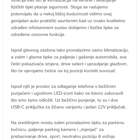
funkcija kao što je klimatizacija na ekrane i uklanjanje
fizičkih tipki pitanje sigurnosti. Stoga se radujemo
potencijalu da u nekoj bližoj budućnosti vidimo ovaj
genijalan auto praktički savršenim kad uz ovako kvalitetno
odrađen infotainment sustav dobijemo i fizičke tipke za
određene osnovne funkcije.
Ispod glavnog zaslona tako pronalazimo samu klimatizaciju,
a zatim i glavne tipke za paljenje i gašenje automobila, sva
četiri pokazivača smjera, drive select i upravljanje glazbom,
što će vjerojatno češće na toj poziciji koristiti suvozač.
Ispod njih je prostor za odlaganje telefona s bežičnim
punjačem i ugodnom LED-icom kako ne bismo zaboravili
što smo tamo odložili. Uz bežično punjenje, tu su i dva
USB-C priključka za žičanu varijantu i jedan 12V priključak.
Na središnjem mostu zatim pronalazimo tipku za parkirnu
kočnicu, paljenje parking kamere i „mjenjač“ za
prebacivanje drive, sport, neutralnu poziciju ili vožnju