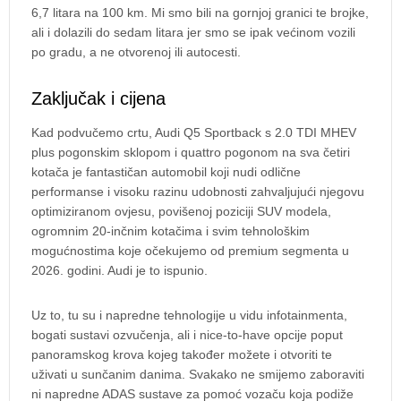
6,7 litara na 100 km. Mi smo bili na gornjoj granici te brojke,
ali i dolazili do sedam litara jer smo se ipak većinom vozili
po gradu, a ne otvorenoj ili autocesti.
Zaključak i cijena
Kad podvučemo crtu, Audi Q5 Sportback s 2.0 TDI MHEV
plus pogonskim sklopom i quattro pogonom na sva četiri
kotača je fantastičan automobil koji nudi odlične
performanse i visoku razinu udobnosti zahvaljujući njegovu
optimiziranom ovjesu, povišenoj poziciji SUV modela,
ogromnim 20-inčnim kotačima i svim tehnološkim
mogućnostima koje očekujemo od premium segmenta u
2026. godini. Audi je to ispunio.
Uz to, tu su i napredne tehnologije u vidu infotainmenta,
bogati sustavi ozvučenja, ali i nice-to-have opcije poput
panoramskog krova kojeg također možete i otvoriti te
uživati u sunčanim danima. Svakako ne smijemo zaboraviti
ni napredne ADAS sustave za pomoć vozaču koja podiže