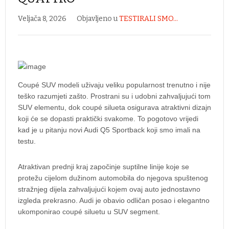
Veljača 8, 2026
Objavljeno u
TESTIRALI SMO...
Coupé SUV modeli uživaju veliku popularnost trenutno i nije
teško razumjeti zašto. Prostrani su i udobni zahvaljujući tom
SUV elementu, dok coupé silueta osigurava atraktivni dizajn
koji će se dopasti praktički svakome. To pogotovo vrijedi
kad je u pitanju novi Audi Q5 Sportback koji smo imali na
testu.
Atraktivan prednji kraj započinje suptilne linije koje se
protežu cijelom dužinom automobila do njegova spuštenog
stražnjeg dijela zahvaljujući kojem ovaj auto jednostavno
izgleda prekrasno. Audi je obavio odličan posao i elegantno
ukomponirao coupé siluetu u SUV segment.