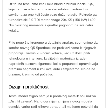
Uz to, na testu smo imali mild hibrid dizelsku inačicu Q5,
koja nam se u tandemu s ovako udobnim autom čini
savršena za one koji često voze duže relacije. Pokreće ga
turbodizelski 2.0 TDI motor snage 204 KS (150 kW) i 400
Nm okretnog momenta s quattro pogonom na sva četiri
kotača.
Prije nego što krenemo u detaljniju analizu, spomenimo da
komfor novog Q5 Sportback ne proizlazi samo iz njegovih
proporcija i velikih 20-inčnih kotača, već i iz dostupnih
tehnologija u interijeru, kvalitetnih materijala izrade i
naprednih sustava sigurnosti koji u potpunosti opravdavaju
premium segment u koji ovaj auto i smještamo. No da ne
brzamo, krenimo od početka.
Dizajn i praktičnost
Testni model stigao nam je u predivnoj metalik boji naziva
„Distrikt zelena“. Na fotografijama nijansa ovog modela
donekle varira radi njihove obrade, ali možemo potvrditi da