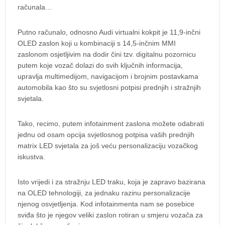
računala…
Putno računalo, odnosno Audi virtualni kokpit je 11,9-inčni
OLED zaslon koji u kombinaciji s 14,5-inčnim MMI
zaslonom osjetljivim na dodir čini tzv. digitalnu pozornicu
putem koje vozač dolazi do svih ključnih informacija,
upravlja multimedijom, navigacijom i brojnim postavkama
automobila kao što su svjetlosni potpisi prednjih i stražnjih
svjetala.
Tako, recimo, putem infotainment zaslona možete odabrati
jednu od osam opcija svjetlosnog potpisa vaših prednjih
matrix LED svjetala za još veću personalizaciju vozačkog
iskustva.
Isto vrijedi i za stražnju LED traku, koja je zapravo bazirana
na OLED tehnologiji, za jednaku razinu personalizacije
njenog osvjetljenja. Kod infotainmenta nam se posebice
sviđa što je njegov veliki zaslon rotiran u smjeru vozača za