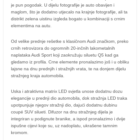
je pun pogodak. U dijelu fotografije je auto obavijen i
maglom, što je dodatno utjecalo na krajnje fotografije, ali ta
distrikt zelena uistinu izgleda bogato u kombinaciji s crnim
elementima na autu.
Od velike prednje rešetke s klasičnom Audi značkom, preko
crnih retrovizora do ogromnih 20-inčnih lakometalnih
naplataka Audi Sport koji zaokružuju siluetu Q5 kad ga
gledamo iz profila. Crne elemente pronalazimo još i u obliku
lajsne na dnu prednjih i stražnjih vrata, te na donjem dijelu
stražnjeg kraja automobila.
Uska i atraktivna matrix LED svjetla unose dodatnu dozu
elegancije u prednji dio automobila, dok stražnja LED traka
upotpunjuje njegov stražnji dio, dajući dodatnu dubinu
coupé SUV silueti. Difuzor na dnu stražnjeg dijela je
integriran u podignute branike, a ispod pronalazimo i dvije
ispušne cijevi koje su, uz nadoplatu, ukrašene tamnim
kromom.