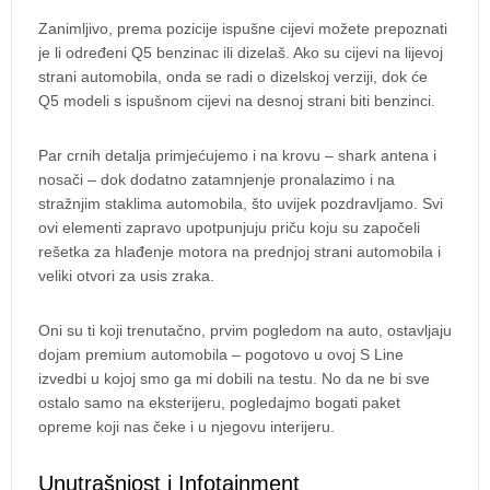
Zanimljivo, prema pozicije ispušne cijevi možete prepoznati
je li određeni Q5 benzinac ili dizelaš. Ako su cijevi na lijevoj
strani automobila, onda se radi o dizelskoj verziji, dok će
Q5 modeli s ispušnom cijevi na desnoj strani biti benzinci.
Par crnih detalja primjećujemo i na krovu – shark antena i
nosači – dok dodatno zatamnjenje pronalazimo i na
stražnjim staklima automobila, što uvijek pozdravljamo. Svi
ovi elementi zapravo upotpunjuju priču koju su započeli
rešetka za hlađenje motora na prednjoj strani automobila i
veliki otvori za usis zraka.
Oni su ti koji trenutačno, prvim pogledom na auto, ostavljaju
dojam premium automobila – pogotovo u ovoj S Line
izvedbi u kojoj smo ga mi dobili na testu. No da ne bi sve
ostalo samo na eksterijeru, pogledajmo bogati paket
opreme koji nas čeke i u njegovu interijeru.
Unutrašnjost i Infotainment