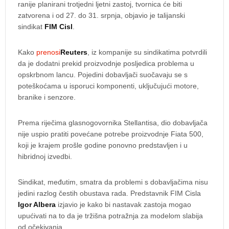
ranije planirani trotjedni ljetni zastoj, tvornica će biti
zatvorena i od 27. do 31. srpnja, objavio je talijanski
sindikat
FIM Cisl
.
Kako
prenosi
Reuters
, iz kompanije su sindikatima potvrdili
da je dodatni prekid proizvodnje posljedica problema u
opskrbnom lancu. Pojedini dobavljači suočavaju se s
poteškoćama u isporuci komponenti, uključujući motore,
branike i senzore.
Prema riječima glasnogovornika Stellantisa, dio dobavljača
nije uspio pratiti povećane potrebe proizvodnje Fiata 500,
koji je krajem prošle godine ponovno predstavljen i u
hibridnoj izvedbi.
Sindikat, međutim, smatra da problemi s dobavljačima nisu
jedini razlog čestih obustava rada. Predstavnik FIM Cisla
Igor Albera
izjavio je kako bi nastavak zastoja mogao
upućivati na to da je tržišna potražnja za modelom slabija
od očekivanja.