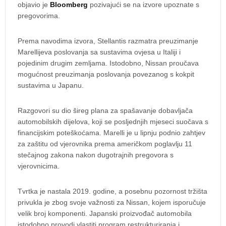
objavio je
Bloomberg
pozivajući se na izvore upoznate s
pregovorima.
Prema navodima izvora, Stellantis razmatra preuzimanje
Marellijeva poslovanja sa sustavima ovjesa u Italiji i
pojedinim drugim zemljama. Istodobno, Nissan proučava
mogućnost preuzimanja poslovanja povezanog s kokpit
sustavima u Japanu.
Razgovori su dio šireg plana za spašavanje dobavljača
automobilskih dijelova, koji se posljednjih mjeseci suočava s
financijskim poteškoćama. Marelli je u lipnju podnio zahtjev
za zaštitu od vjerovnika prema američkom poglavlju 11
stečajnog zakona nakon dugotrajnih pregovora s
vjerovnicima.
Tvrtka je nastala 2019. godine, a posebnu pozornost tržišta
privukla je zbog svoje važnosti za Nissan, kojem isporučuje
velik broj komponenti. Japanski proizvođač automobila
istodobno provodi vlastiti program restrukturiranja i