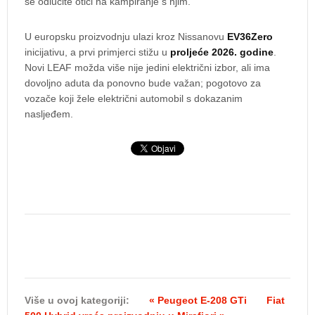
se odlučite otići na kampiranje s njim.
U europsku proizvodnju ulazi kroz Nissanovu
EV36Zero
inicijativu, a prvi primjerci stižu u
proljeće 2026. godine
.
Novi LEAF možda više nije jedini električni izbor, ali ima
dovoljno aduta da ponovno bude važan; pogotovo za
vozače koji žele električni automobil s dokazanim
nasljeđem.
Više u ovoj kategoriji:
« Peugeot E-208 GTi
Fiat