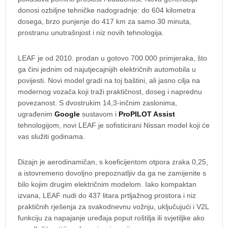
donosi ozbiljne tehničke nadogradnje: do 604 kilometra
dosega, brzo punjenje do 417 km za samo 30 minuta,
prostranu unutrašnjost i niz novih tehnologija.
LEAF je od 2010. prodan u gotovo 700.000 primjeraka, što
ga čini jednim od najutjecajnijih električnih automobila u
povijesti. Novi model gradi na toj baštini, ali jasno cilja na
modernog vozača koji traži praktičnost, doseg i naprednu
povezanost. S dvostrukim 14,3-inčnim zaslonima,
ugrađenim
Google
sustavom i
ProPILOT Assist
tehnologijom, novi LEAF je sofisticirani Nissan model koji će
vas služiti godinama.
Dizajn je aerodinamičan, s koeficijentom otpora zraka 0,25,
a istovremeno dovoljno prepoznatljiv da ga ne zamijenite s
bilo kojim drugim električnim modelom. Iako kompaktan
izvana, LEAF nudi do 437 litara prtljažnog prostora i niz
praktičnih rješenja za svakodnevnu vožnju, uključujući i V2L
funkciju za napajanje uređaja poput roštilja ili svjetiljke ako