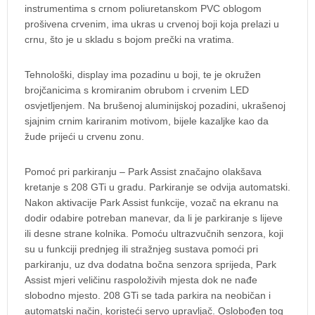
instrumentima s crnom poliuretanskom PVC oblogom
prošivena crvenim, ima ukras u crvenoj boji koja prelazi u
crnu, što je u skladu s bojom prečki na vratima.
Tehnološki, display ima pozadinu u boji, te je okružen
brojčanicima s kromiranim obrubom i crvenim LED
osvjetljenjem. Na brušenoj aluminijskoj pozadini, ukrašenoj
sjajnim crnim kariranim motivom, bijele kazaljke kao da
žude prijeći u crvenu zonu.
Pomoć pri parkiranju – Park Assist značajno olakšava
kretanje s 208 GTi u gradu. Parkiranje se odvija automatski.
Nakon aktivacije Park Assist funkcije, vozač na ekranu na
dodir odabire potreban manevar, da li je parkiranje s lijeve
ili desne strane kolnika. Pomoću ultrazvučnih senzora, koji
su u funkciji prednjeg ili stražnjeg sustava pomoći pri
parkiranju, uz dva dodatna bočna senzora sprijeda, Park
Assist mjeri veličinu raspoloživih mjesta dok ne nađe
slobodno mjesto. 208 GTi se tada parkira na neobičan i
automatski način, koristeći servo upravljač. Oslobođen tog