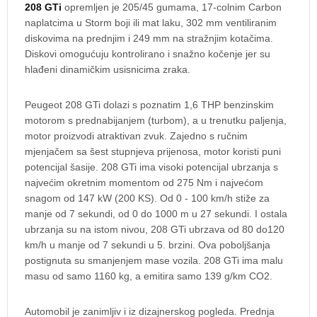
208 GTi
opremljen je 205/45 gumama, 17-colnim Carbon
naplatcima u Storm boji ili mat laku, 302 mm ventiliranim
diskovima na prednjim i 249 mm na stražnjim kotačima.
Diskovi omogućuju kontrolirano i snažno kočenje jer su
hlađeni dinamičkim usisnicima zraka.
Peugeot 208 GTi dolazi s poznatim 1,6 THP benzinskim
motorom s prednabijanjem (turbom), a u trenutku paljenja,
motor proizvodi atraktivan zvuk. Zajedno s ručnim
mjenjačem sa šest stupnjeva prijenosa, motor koristi puni
potencijal šasije. 208 GTi ima visoki potencijal ubrzanja s
najvećim okretnim momentom od 275 Nm i najvećom
snagom od 147 kW (200 KS). Od 0 - 100 km/h stiže za
manje od 7 sekundi, od 0 do 1000 m u 27 sekundi. I ostala
ubrzanja su na istom nivou, 208 GTi ubrzava od 80 do120
km/h u manje od 7 sekundi u 5. brzini. Ova poboljšanja
postignuta su smanjenjem mase vozila. 208 GTi ima malu
masu od samo 1160 kg, a emitira samo 139 g/km CO2.
Automobil je zanimljiv i iz dizajnerskog pogleda. Prednja