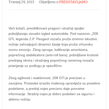
Travanj 29, 2013
Objavljeno u
PREDSTAVLJAMO
Veći kotači, preoblikovani pragovi i stražnji spojler
poboljšavaju vizualni izgled automobila. Pod nazivom „208
GTi, legenda 2.0“ Peugeot vozaču pruža iznimno iskustvo
vožnje zahvaljujući dinamici šasije koja pruža vrhunsku
voznu emociju. Zbog opruga, kalibracije amortizera,
poprečnog stabilizatora (anti-roll bara), poboljšane krutosti
prednjeg okvira i stražnjeg poprečnog ramenog nosača
prianjanje uz podlogu je specifično.
Zbog agilnosti i reaktivnosti, 208 GTi je precizan u
zavojima. Postavke izrazito malenog upravljača su posebno
podešene, a prednji ovjes precizno daje povratne
informacije. Stražnji ovjes je dobro podešen za sigurnu i
aktivnu vožnju.