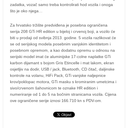
zadatka, vozač samo treba kontrolirati hod vozila i onoga
što je oko njega…
Za hrvatsko tržište predviđena je posebna ograničena
serija 208 GTi HR edition u bijeloj i crvenoj boji, a vozilo će
biti u prodaji od svibnja 2013. godine. 5 vozila razlikovat će
se od serijskog modela posebnim vanjskim identitetom i
posebnom opremom, a kao dodatnu opremu u odnosu na
serijski model imat će aluminijske 17-colne naplatke GTi
karbon dijamant s bojom Gris Etincelle i mat lakom, ekran
osjetljiv na dodir, USB / jack, Bluetooth, CD čitač, daljinske
kontrole na volanu, HiFi Pack, GTi vanjske naljepnice
krov/poklopac motora, GTi masku s kromiranim umetcima i
sivo/crvenom šahovnicom te oznake HR edition i
numeriranje od 1 do 5 na bočnim stranicama vozila. Cijena
ove ograničene serije iznosi 166.710 kn s PDV-om.