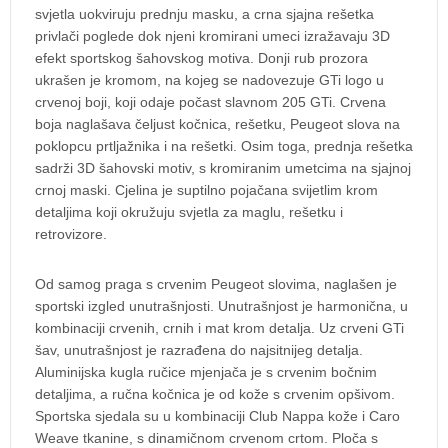
svjetla uokviruju prednju masku, a crna sjajna rešetka
privlači poglede dok njeni kromirani umeci izražavaju 3D
efekt sportskog šahovskog motiva. Donji rub prozora
ukrašen je kromom, na kojeg se nadovezuje GTi logo u
crvenoj boji, koji odaje počast slavnom 205 GTi. Crvena
boja naglašava čeljust kočnica, rešetku, Peugeot slova na
poklopcu prtljažnika i na rešetki. Osim toga, prednja rešetka
sadrži 3D šahovski motiv, s kromiranim umetcima na sjajnoj
crnoj maski. Cjelina je suptilno pojačana svijetlim krom
detaljima koji okružuju svjetla za maglu, rešetku i
retrovizore.
Od samog praga s crvenim Peugeot slovima, naglašen je
sportski izgled unutrašnjosti. Unutrašnjost je harmonična, u
kombinaciji crvenih, crnih i mat krom detalja. Uz crveni GTi
šav, unutrašnjost je razrađena do najsitnijeg detalja.
Aluminijska kugla ručice mjenjača je s crvenim bočnim
detaljima, a ručna kočnica je od kože s crvenim opšivom.
Sportska sjedala su u kombinaciji Club Nappa kože i Caro
Weave tkanine, s dinamičnom crvenom crtom. Ploča s