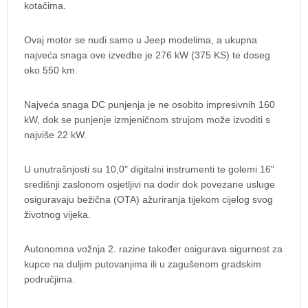
kotačima.
Ovaj motor se nudi samo u Jeep modelima, a ukupna
najveća snaga ove izvedbe je 276 kW (375 KS) te doseg
oko 550 km.
Najveća snaga DC punjenja je ne osobito impresivnih 160
kW, dok se punjenje izmjeničnom strujom može izvoditi s
najviše 22 kW.
U unutrašnjosti su 10,0" digitalni instrumenti te golemi 16"
središnji zaslonom osjetljivi na dodir dok povezane usluge
osiguravaju bežična (OTA) ažuriranja tijekom cijelog svog
životnog vijeka.
Autonomna vožnja 2. razine također osigurava sigurnost za
kupce na duljim putovanjima ili u zagušenom gradskim
područjima.