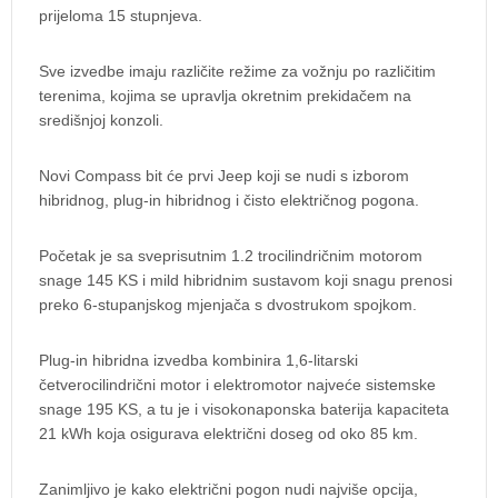
prijeloma 15 stupnjeva.
Sve izvedbe imaju različite režime za vožnju po različitim
terenima, kojima se upravlja okretnim prekidačem na
središnjoj konzoli.
Novi Compass bit će prvi Jeep koji se nudi s izborom
hibridnog, plug-in hibridnog i čisto električnog pogona.
Početak je sa sveprisutnim 1.2 trocilindričnim motorom
snage 145 KS i mild hibridnim sustavom koji snagu prenosi
preko 6-stupanjskog mjenjača s dvostrukom spojkom.
Plug-in hibridna izvedba kombinira 1,6-litarski
četverocilindrični motor i elektromotor najveće sistemske
snage 195 KS, a tu je i visokonaponska baterija kapaciteta
21 kWh koja osigurava električni doseg od oko 85 km.
Zanimljivo je kako električni pogon nudi najviše opcija,