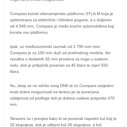
Compass koristi višenamjensku platformu STLA-M koja je
optimizirana za električne i hibridne pogone, a s duljinom
od 4.548 mm, Compass je među kraćim automobilima koji
koriste ovu platformu.
Ipak, uz međuosovinski razmak od 2.795 mm novi
Compass je za 150 mm duži od prethodnog modela, što
rezultira s dodatnih 55 mm prostora za noge u svakom
redu, dok je prtljažnik povećan za 45 litara te mjeri 550
litara.
No, Jeep se ne odriče svog DNK te će Compass svejedno
imati dobre mogućnosti na terenu jer je povećana
udaljenost od podloge dok je dubina vodene prepreke 470
mm.
Skraćeni su i prevjesi kako bi se povećali napadni kut koji je
20 stupnjeva, dok je odlazni kut 26 stupnjeva, a kut