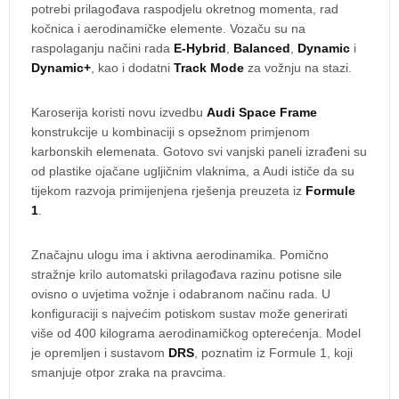
potrebi prilagođava raspodjelu okretnog momenta, rad
kočnica i aerodinamičke elemente. Vozaču su na
raspolaganju načini rada
E-Hybrid
,
Balanced
,
Dynamic
i
Dynamic+
, kao i dodatni
Track Mode
za vožnju na stazi.
Karoserija koristi novu izvedbu
Audi Space Frame
konstrukcije u kombinaciji s opsežnom primjenom
karbonskih elemenata. Gotovo svi vanjski paneli izrađeni su
od plastike ojačane ugljičnim vlaknima, a Audi ističe da su
tijekom razvoja primijenjena rješenja preuzeta iz
Formule
1
.
Značajnu ulogu ima i aktivna aerodinamika. Pomično
stražnje krilo automatski prilagođava razinu potisne sile
ovisno o uvjetima vožnje i odabranom načinu rada. U
konfiguraciji s najvećim potiskom sustav može generirati
više od 400 kilograma aerodinamičkog opterećenja. Model
je opremljen i sustavom
DRS
, poznatim iz Formule 1, koji
smanjuje otpor zraka na pravcima.