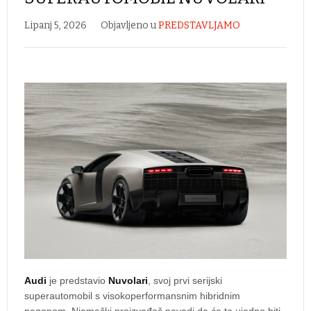
Lipanj 5, 2026
Objavljeno u
PREDSTAVLJAMO
Audi
je predstavio
Nuvolari
, svoj prvi serijski
superautomobil s visokoperformansnim hibridnim
pogonom. Njemački proizvođač navodi da će to ujedno biti