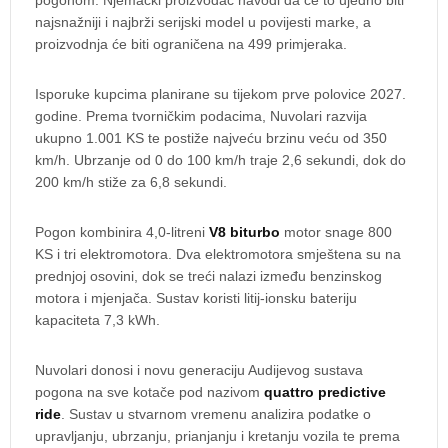
najsnažniji i najbrži serijski model u povijesti marke, a
proizvodnja će biti ograničena na 499 primjeraka.
Isporuke kupcima planirane su tijekom prve polovice 2027.
godine. Prema tvorničkim podacima, Nuvolari razvija
ukupno 1.001 KS te postiže najveću brzinu veću od 350
km/h. Ubrzanje od 0 do 100 km/h traje 2,6 sekundi, dok do
200 km/h stiže za 6,8 sekundi.
Pogon kombinira 4,0-litreni
V8 biturbo
motor snage 800
KS i tri elektromotora. Dva elektromotora smještena su na
prednjoj osovini, dok se treći nalazi između benzinskog
motora i mjenjača. Sustav koristi litij-ionsku bateriju
kapaciteta 7,3 kWh.
Nuvolari donosi i novu generaciju Audijevog sustava
pogona na sve kotače pod nazivom
quattro predictive
ride
. Sustav u stvarnom vremenu analizira podatke o
upravljanju, ubrzanju, prianjanju i kretanju vozila te prema