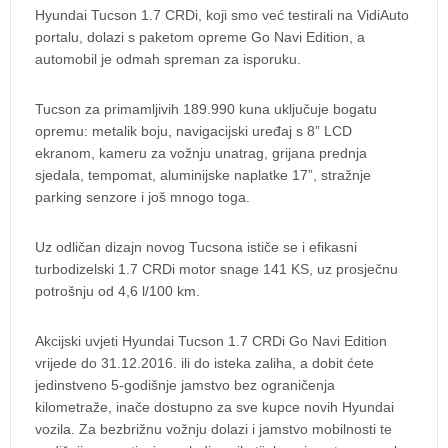
Hyundai Tucson 1.7 CRDi, koji smo već testirali na VidiAuto
portalu, dolazi s paketom opreme Go Navi Edition, a
automobil je odmah spreman za isporuku.
Tucson za primamljivih 189.990 kuna uključuje bogatu
opremu: metalik boju, navigacijski uređaj s 8” LCD
ekranom, kameru za vožnju unatrag, grijana prednja
sjedala, tempomat, aluminijske naplatke 17”, stražnje
parking senzore i još mnogo toga.
Uz odličan dizajn novog Tucsona ističe se i efikasni
turbodizelski 1.7 CRDi motor snage 141 KS, uz prosječnu
potrošnju od 4,6 l/100 km.
Akcijski uvjeti Hyundai Tucson 1.7 CRDi Go Navi Edition
vrijede do 31.12.2016. ili do isteka zaliha, a dobit ćete
jedinstveno 5-godišnje jamstvo bez ograničenja
kilometraže, inače dostupno za sve kupce novih Hyundai
vozila. Za bezbrižnu vožnju dolazi i jamstvo mobilnosti te