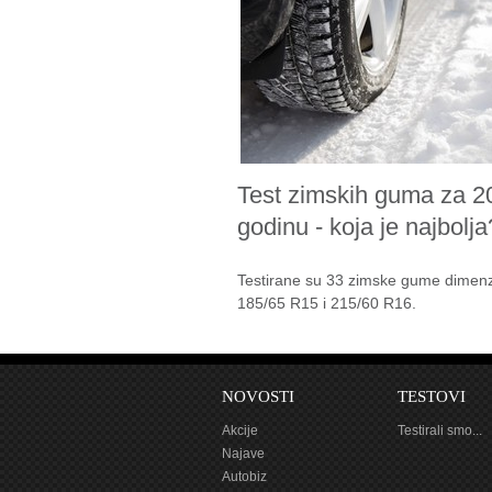
ISOFIX
sp
RADIO/CD/MP3/USB
AUX Blueto
MULTIMEDIJA
PARKIRNI SENZORI
sp
Test zimskih guma za 2
godinu - koja je najbolja
ZRAČNI JASTUCI
Testirane su 33 zimske gume dimenz
185/65 R15 i 215/60 R16.
NOVOSTI
TESTOVI
Akcije
Testirali smo...
Najave
Autobiz