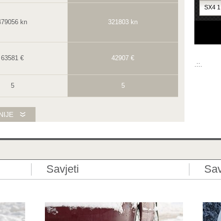
479056 kn
321803 kn
63581 €
42907 €
.::.
5
5
Da
Da
NIJE
Da
Da
SUV
Kompakt
Savjeti
Sav
Japan
Francuska
5
5