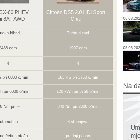
CX-60 PHEV
Citroën DS5 2.0 HDi Sport
mi 8AT AWD
Chic
06.08.202
ug-in hibrid
Turbo diesel
2488 ccm
1997 ccm
05.08.202
4
4
 pri 6000 o/min
163 KS pri 3750 o/min
Na d
h pri 6000 o/min
120 kWh pri 3750 o/min
0 Nm pri ---
340 Nm pri 2000 o/min
utomatski
6 stupnjeva
Umr
mj
na četiri kotača
prednji pogon