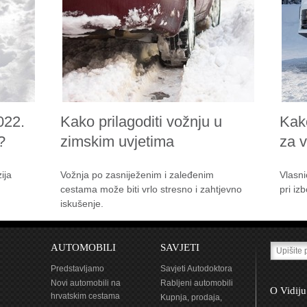
rijeda i straga
straga
MP3 radio
CD CD MP3
oth Internet navigacija
AUX Bluetooth navigacija USB
USB Wi-Fi
rijeda i straga
sprijeda i straga
022.
Kako prilagoditi vožnju u
Kak
?
zimskim uvjetima
za 
6 jastuka
6 jastuka
ija
Vožnja po zasniježenim i zaleđenim
Vlasni
cestama može biti vrlo stresno i zahtjevno
pri iz
iskušenje.
AUTOMOBILI
SAVJETI
Predstavljamo
Savjeti Autodoktora
Novi automobili na
Rabljeni automobili
O Vidiju
hrvatskim cestama
Kupnja, prodaja,