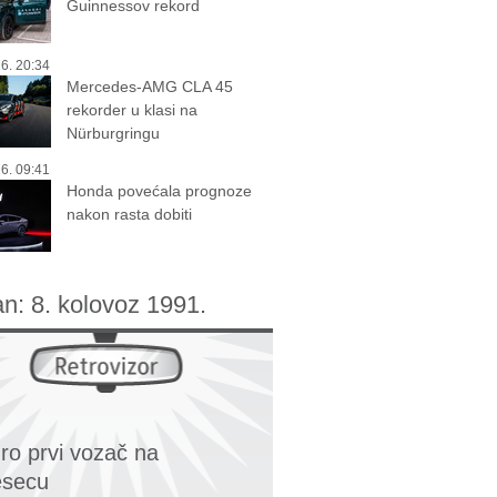
Guinnessov rekord
6. 20:34
Mercedes-AMG CLA 45
rekorder u klasi na
Nürburgringu
6. 09:41
Honda povećala prognoze
nakon rasta dobiti
an:
8. kolovoz 1991.
o prvi vozač na
esecu