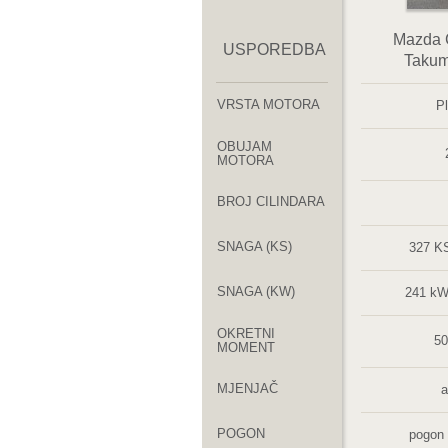
Mazda 
USPOREDBA
Taku
VRSTA MOTORA
Pl
OBUJAM
MOTORA
BROJ CILINDARA
SNAGA (KS)
327 KS
SNAGA (KW)
241 kW
OKRETNI
50
MOMENT
MJENJAČ
a
POGON
pogon 