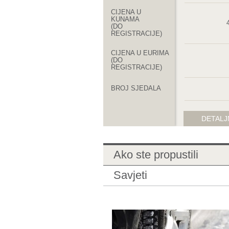
CIJENA U
KUNAMA
(DO
REGISTRACIJE)
CIJENA U EURIMA
(DO
REGISTRACIJE)
BROJ SJEDALA
KLIMA
DETALJ
ALU NAPLATCI
Ako ste propustili
VRSTA
KAROSERIJE
Savjeti
ZEMLJA
PODRIJETLA
BROJ VRATA