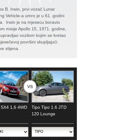
s B. Irwin, prvi vozač Lunar
ng Vehicle-a umro je u 61. godini
ta. Irwin je na mjesecu boravio
kom misije Apollo 15, 1971. godine,
e upravljao vozilom kojim se kretao
jesečevoj površini skupljajući
ke stijena.
VS
 SX4 1,6 4WD
Tipo Tipo 1.6 JTD
120 Lounge