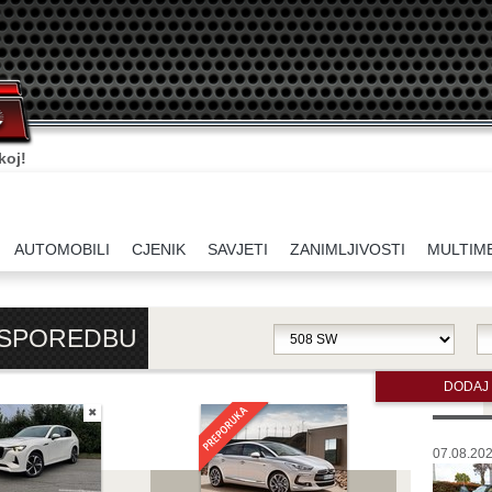
koj!
AUTOMOBILI
CJENIK
SAVJETI
ZANIMLJIVOSTI
MULTIM
USPOREDBU
DODAJ
✖
07.08.202