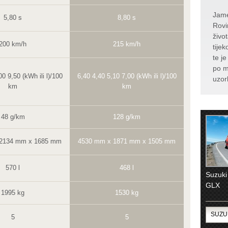
Jame
5,80 s
8,80 s
Rovi
živo
200 km/h
215 km/h
tije
te j
po m
0 9,50 (kWh ili l)/100
6,40 4,40 5,10 7,00 (kWh ili l)/100
uzor
km
km
48 g/km
128 g/km
 2134 mm x 1685 mm
4530 mm x 1871 mm x 1505 mm
570 l
468 l
Suzuki
GLX
1995 kg
1530 kg
5
5