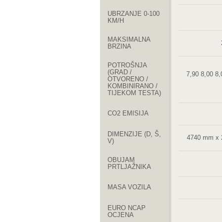
UBRZANJE 0-100
KM/H
MAKSIMALNA
BRZINA
POTROŠNJA
(GRAD /
7,90 8,00 8,0
OTVORENO /
KOMBINIRANO /
TIJEKOM TESTA)
CO2 EMISIJA
DIMENZIJE (D, Š,
4740 mm x
V)
OBUJAM
PRTLJAŽNIKA
MASA VOZILA
EURO NCAP
OCJENA