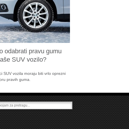
o odabrati pravu gumu
vaše SUV vozilo?
ci SUV vozila moraju biti vrlo oprezni
boru pravih guma.