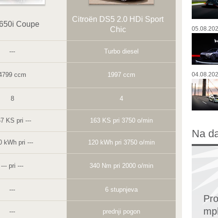
Citroën DS5 2.0 HDi Sport
50i Coupe
Chic
05.08.202
---
Turbo diesel
4799 ccm
1997 ccm
04.08.202
8
4
7 KS pri ---
163 KS pri 3750 o/min
Na d
 kWh pri ---
120 kWh pri 3750 o/min
--- pri ---
340 Nm pri 2000 o/min
---
6 stupnjeva
Pro
mp
---
prednji pogon