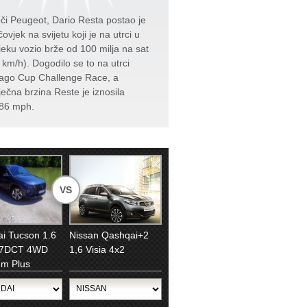
či Peugeot, Dario Resta postao je
čovjek na svijetu koji je na utrci u
jeku vozio brže od 100 milja na sat
 km/h). Dogodilo se to na utrci
ago Cup Challenge Race, a
ječna brzina Reste je iznosila
86 mph.
VS
i Tucson 1.6
Nissan Qashqai+2
 7DCT 4WD
1,6 Visia 4x2
m Plus