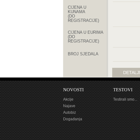
CIJENA U
KUNAMA
(DO
REGISTRACIJE)
CIJENA U EURIMA
(DO
REGISTRACIJE)
BROJ SJEDALA
KLIMA
DETALJ
ALU NAPLATCI
NOVOSTI
TESTOVI
VRSTA
Akcije
KAROSERIJE
Testirali smo...
Najave
ZEMLJA
Autobiz
PODRIJETLA
Događanja
BROJ VRATA