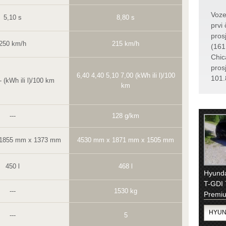
Voze
5,10 s
8,80 s
prvi 
pros
250 km/h
215 km/h
(161
Chic
pros
6,40 4,40 5,10 7,00 (kWh ili l)/100
101.
 --- (kWh ili l)/100 km
km
---
128 g/km
 1855 mm x 1373 mm
4530 mm x 1871 mm x 1505 mm
450 l
468 l
Hyunda
T-GDI
---
1530 kg
Premiu
---
5