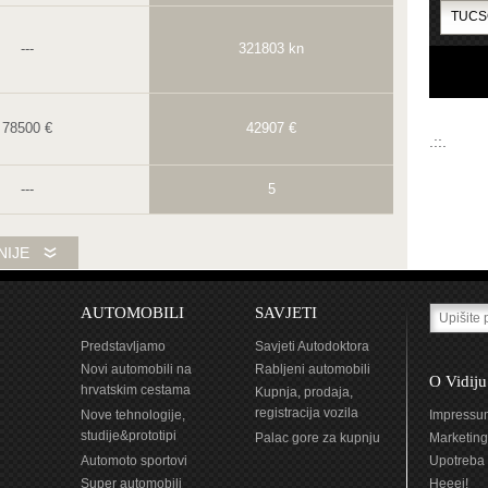
---
321803 kn
78500 €
42907 €
.::.
---
5
---
Da
NIJE
---
Da
AUTOMOBILI
SAVJETI
Limuzina
Kompakt
Predstavljamo
Savjeti Autodoktora
Novi automobili na
Rabljeni automobili
O Vidiju
hrvatskim cestama
Kupnja, prodaja,
Njemačka
Francuska
registracija vozila
Nove tehnologije,
Impressu
studije&prototipi
Palac gore za kupnju
Marketing
2
5
Automoto sportovi
Upotreba 
Super automobili
Heeej!