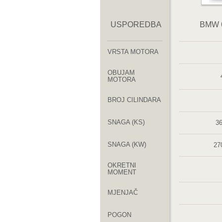
USPOREDBA
BMW 6
VRSTA MOTORA
OBUJAM
MOTORA
BROJ CILINDARA
SNAGA (KS)
36
SNAGA (KW)
270
OKRETNI
MOMENT
MJENJAČ
POGON