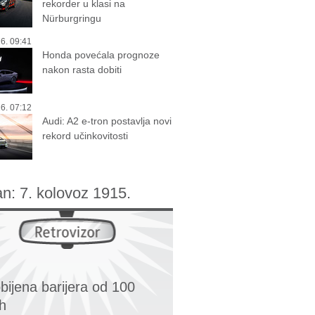
rekorder u klasi na
Nürburgringu
6. 09:41
Honda povećala prognoze
nakon rasta dobiti
6. 07:12
Audi: A2 e-tron postavlja novi
rekord učinkovitosti
an:
7. kolovoz 1915.
bijena barijera od 100
h