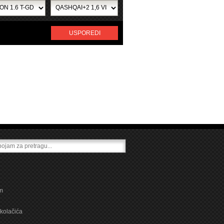
USPOREDI
m
kolačića