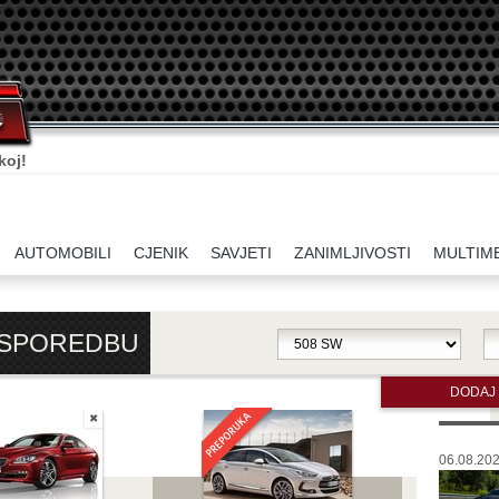
koj!
AUTOMOBILI
CJENIK
SAVJETI
ZANIMLJIVOSTI
MULTIM
USPOREDBU
DODAJ
✖
06.08.202