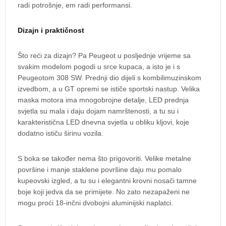
radi potrošnje, em radi performansi.
Dizajn i praktičnost
Što reći za dizajn? Pa Peugeot u posljednje vrijeme sa
svakim modelom pogodi u srce kupaca, a isto je i s
Peugeotom 308 SW. Prednji dio dijeli s kombilimuzinskom
izvedbom, a u GT opremi se ističe sportski nastup. Velika
maska motora ima mnogobrojne detalje, LED prednja
svjetla su mala i daju dojam namrštenosti, a tu su i
karakteristična LED dnevna svjetla u obliku kljovi, koje
dodatno ističu širinu vozila.
S boka se također nema što prigovoriti. Velike metalne
površine i manje staklene površine daju mu pomalo
kupeovski izgled, a tu su i elegantni krovni nosači tamne
boje koji jedva da se primijete. No zato nezapaženi ne
mogu proći 18-inčni dvobojni aluminijski naplatci.