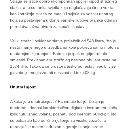
Straga se ističe dobro ukomponiran spojler ispod stražnjeg
stakla, a tu su tanka svjetla koja naglašavaju širinu vozila,
kao i stražnja svjetla za maglu i svjetla za vožnju unatrag
koja su postavljena u donje vanjske rubove branika odmah
pored dva lažna otvora za ispušni sustav.
Veliki stražnji poklopac skriva prtljažnik od 548 litara, što je
nešto manje nego u izvedbama koje pokreću samo motori s
unutarnjim izgaranjem. Bateriju je ipak negdje trebalo
smjestiti. Preklapanjem stražnjeg naslona obujam raste na
1574 litre. Tako da će prostora teško ponestati, već bi više
glavobolje mogla zadati nosivost od tek 408 kg.
Unutrašnjost
A kako je u unutrašnjosti? Pa nimalo lošije. Dizajn je
moderan i donosi karakterističnu digitalnu instrument ploču
izdignutu iznad volana, poznatu pod imenom i-Cockpit, što
se pokazalo kao odlično rješenje za visoke vozače, a
upravljač je malen i odrezan s gornje i donje strane.