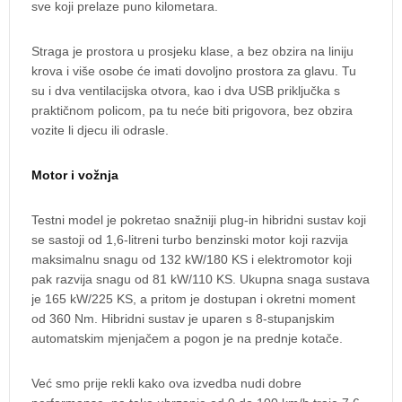
sve koji prelaze puno kilometara.
Straga je prostora u prosjeku klase, a bez obzira na liniju
krova i više osobe će imati dovoljno prostora za glavu. Tu
su i dva ventilacijska otvora, kao i dva USB priključka s
praktičnom policom, pa tu neće biti prigovora, bez obzira
vozite li djecu ili odrasle.
Motor i vožnja
Testni model je pokretao snažniji plug-in hibridni sustav koji
se sastoji od 1,6-litreni turbo benzinski motor koji razvija
maksimalnu snagu od 132 kW/180 KS i elektromotor koji
pak razvija snagu od 81 kW/110 KS. Ukupna snaga sustava
je 165 kW/225 KS, a pritom je dostupan i okretni moment
od 360 Nm. Hibridni sustav je uparen s 8-stupanjskim
automatskim mjenjačem a pogon je na prednje kotače.
Već smo prije rekli kako ova izvedba nudi dobre