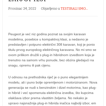
Prosinac 24, 2022
Objavljeno u
TESTIRALI SMO...
Peugeot je već niz godina poznat sa svojim karavan
modelima, posebice u kompaktnoj klasi, a nedavno je
predstavljen i potpuno električni 308 karavan, koji je ponio
titulu prvog europskog električnog karavana. No mi smo se
ovom prilikom družili s plug-in hibridnom izvedbom koja je
trenutno na samom vrhu ponude, bez obzira gledajući na
snagu, opremu ili pak cijenu.
U odnosu na prethodnika riječ je o puno elegantnijem
modelu, ali i puno bolje opremljenom i motoriziranom. Nova
generacija se nudi s benzinskim i dizel motorima, kao plug-
in hibrid i već spomenuta električna izvedba, što kupcima
olakšava izbor prema vlastitim željama. No nekako je
upravo najsnažnija plug-in hibrida inačica najbolji izbor, em