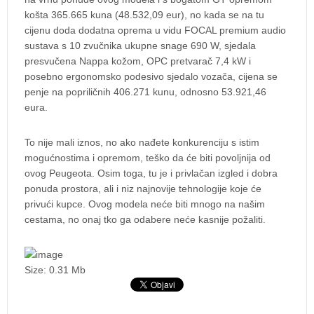
košta 365.665 kuna (48.532,09 eur), no kada se na tu
cijenu doda dodatna oprema u vidu FOCAL premium audio
sustava s 10 zvučnika ukupne snage 690 W, sjedala
presvučena Nappa kožom, OPC pretvarač 7,4 kW i
posebno ergonomsko podesivo sjedalo vozača, cijena se
penje na popriličnih 406.271 kunu, odnosno 53.921,46
eura.
To nije mali iznos, no ako nađete konkurenciju s istim
mogućnostima i opremom, teško da će biti povoljnija od
ovog Peugeota. Osim toga, tu je i privlačan izgled i dobra
ponuda prostora, ali i niz najnovije tehnologije koje će
privući kupce. Ovog modela neće biti mnogo na našim
cestama, no onaj tko ga odabere neće kasnije požaliti.
Size: 0.31 Mb