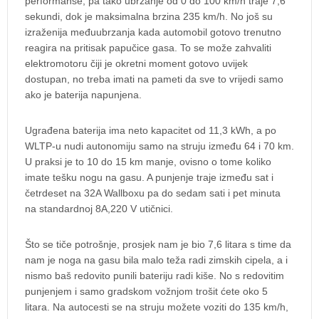
performanse, pa tako ubrzanje od 0 do 100 km/h traje 7,6
sekundi, dok je maksimalna brzina 235 km/h. No još su
izraženija međuubrzanja kada automobil gotovo trenutno
reagira na pritisak papučice gasa. To se može zahvaliti
elektromotoru čiji je okretni moment gotovo uvijek
dostupan, no treba imati na pameti da sve to vrijedi samo
ako je baterija napunjena.
Ugrađena baterija ima neto kapacitet od 11,3 kWh, a po
WLTP-u nudi autonomiju samo na struju između 64 i 70 km.
U praksi je to 10 do 15 km manje, ovisno o tome koliko
imate tešku nogu na gasu. A punjenje traje između sat i
četrdeset na 32A Wallboxu pa do sedam sati i pet minuta
na standardnoj 8A,220 V utičnici.
Što se tiče potrošnje, prosjek nam je bio 7,6 litara s time da
nam je noga na gasu bila malo teža radi zimskih cipela, a i
nismo baš redovito punili bateriju radi kiše. No s redovitim
punjenjem i samo gradskom vožnjom trošit ćete oko 5
litara. Na autocesti se na struju možete voziti do 135 km/h,