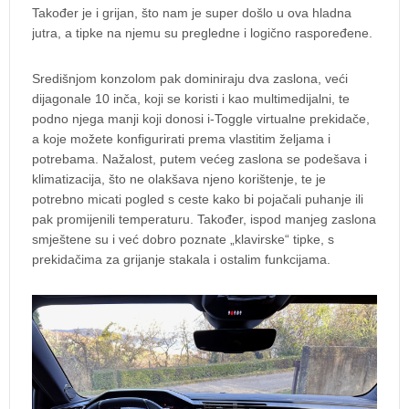
Također je i grijan, što nam je super došlo u ova hladna
jutra, a tipke na njemu su pregledne i logično raspoređene.
Središnjom konzolom pak dominiraju dva zaslona, veći
dijagonale 10 inča, koji se koristi i kao multimedijalni, te
podno njega manji koji donosi i-Toggle virtualne prekidače,
a koje možete konfigurirati prema vlastitim željama i
potrebama. Nažalost, putem većeg zaslona se podešava i
klimatizacija, što ne olakšava njeno korištenje, te je
potrebno micati pogled s ceste kako bi pojačali puhanje ili
pak promijenili temperaturu. Također, ispod manjeg zaslona
smještene su i već dobro poznate „klavirske“ tipke, s
prekidačima za grijanje stakala i ostalim funkcijama.