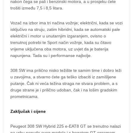
nakon čega se pali i benzinski motora, a u prosjeku ćete
trošiti između 7,5 i 8,5 litara.
Vozač na izbor ima tri načina vožnje; električni, kada se vozi
isključivo na struju, zatim hibridni, kada se automatski pale
električni i motor u unutarnjim izgaranjem, ovisno o
trenutnoj potrebi te Sport način vožnje, kada su čitavo
vrijeme uključena oba motora, uz uvjet da je baterija
napunjena. Tada su i performanse najbolje.
308 SW ima prilično nisko težište te samim time i dobro leži
u zavojima, a stvarno ćete ga teško izbaciti iz zamišljene
putanje. Čak ni veća težina straga ne stvara problem, a s
druge strane je i prilično udoban, čak i na lošim gradskim
prometnicama.
Zaključak i cijene
Peugeot 308 SW Hybrid 225 e-EAT8 GT se trenutno nalazi
na vrhu ponude ovog modela i s bogatom GT opremom