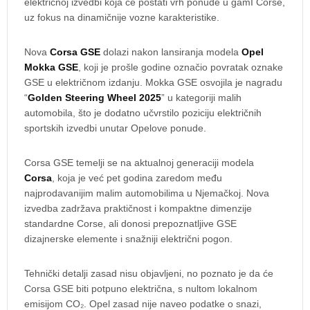
električnoj izvedbi koja će postati vrh ponude u gamI Corse,
uz fokus na dinamičnije vozne karakteristike.
Nova
Corsa GSE
dolazi nakon lansiranja modela
Opel
Mokka GSE
, koji je prošle godine označio povratak oznake
GSE u električnom izdanju. Mokka GSE osvojila je nagradu
“
Golden Steering Wheel 2025
” u kategoriji malih
automobila, što je dodatno učvrstilo poziciju električnih
sportskih izvedbi unutar Opelove ponude.
Corsa GSE temelji se na aktualnoj generaciji modela
Corsa
, koja je već pet godina zaredom među
najprodavanijim malim automobilima u Njemačkoj. Nova
izvedba zadržava praktičnost i kompaktne dimenzije
standardne Corse, ali donosi prepoznatljive GSE
dizajnerske elemente i snažniji električni pogon.
Tehnički detalji zasad nisu objavljeni, no poznato je da će
Corsa GSE biti potpuno električna, s nultom lokalnom
emisijom CO₂. Opel zasad nije naveo podatke o snazi,