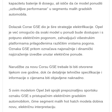
kapacitetu baterije ili dosegu, ali ističe da će model ponuditi
„uzbudljive performanse“ u segmentu malih gradskih
automobila.
Dolazak Corse GSE dio je šire strategije elektrifikacije. Opel
je već omogućio da svaki model u ponudi bude dostupan i s
potpuno električnim pogonom, zahvaljujući višestrukim
platformama prilagođenima različitim vrstama pogona.
Oznaka GSE pritom označava najsnažnije i dinamički
najizraženije izvedbe unutar električne ponude.
Narudžbe za novu Corsu GSE trebale bi biti otvorene
tijekom ove godine, dok će detaljnije tehničke specifikacije i
informacije o cijenama biti objavljene naknadno.
S ovim modelom Opel želi spojiti prepoznatljivu sportsku
oznaku GSE s pristupačnim električnim gradskim
automobilom, čime segment malih hot hatch modela dobiva
novu, električnu interpretaciju.