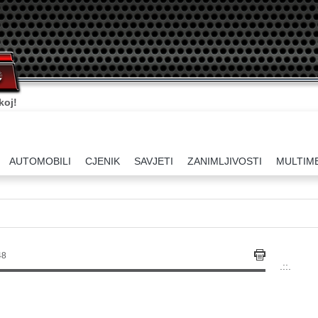
koj!
AUTOMOBILI
CJENIK
SAVJETI
ZANIMLJIVOSTI
MULTIM
48
.::.