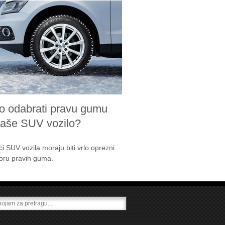
o odabrati pravu gumu
vaše SUV vozilo?
ci SUV vozila moraju biti vrlo oprezni
boru pravih guma.