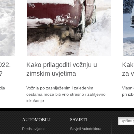
022.
Kako prilagoditi vožnju u
Kak
?
zimskim uvjetima
za 
ija
Vožnja po zasniježenim i zaleđenim
Vlasni
cestama može biti vrlo stresno i zahtjevno
pri iz
iskušenje.
AUTOMOBILI
SAVJETI
Predstavljamo
Savjeti Autodoktora