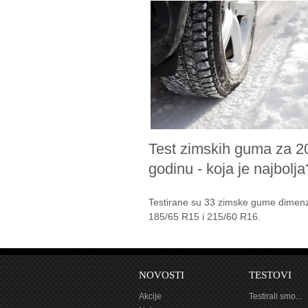
Test zimskih guma za 2
godinu - koja je najbolja
Testirane su 33 zimske gume dimenz
185/65 R15 i 215/60 R16.
NOVOSTI
TESTOVI
Akcije
Testirali smo...