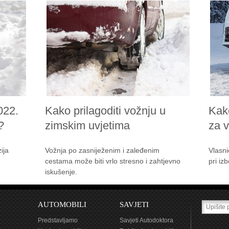
022.
Kako prilagoditi vožnju u
Kak
?
zimskim uvjetima
za 
ija
Vožnja po zasniježenim i zaleđenim
Vlasni
cestama može biti vrlo stresno i zahtjevno
pri iz
iskušenje.
AUTOMOBILI
SAVJETI
Predstavljamo
Savjeti Autodoktora