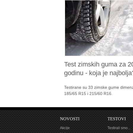
Test zimskih guma za 2
godinu - koja je najbolja
Testirane su 33 zimske gume dimenz
185/65 R15 i 215/60 R16.
NOVOSTI
TESTOVI
Akcije
Testirali smo...