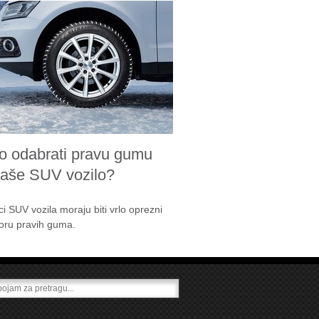
o odabrati pravu gumu
vaše SUV vozilo?
ci SUV vozila moraju biti vrlo oprezni
boru pravih guma.