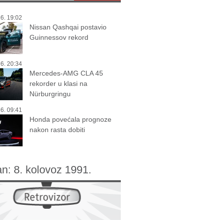
6. 19:02
Nissan Qashqai postavio
Guinnessov rekord
6. 20:34
Mercedes-AMG CLA 45
rekorder u klasi na
Nürburgringu
6. 09:41
Honda povećala prognoze
nakon rasta dobiti
an:
8. kolovoz 1991.