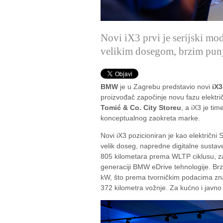
Novi iX3 prvi je serijski m
velikim dosegom, brzim punj
BMW
je u Zagrebu predstavio novi
iX3
proizvođač započinje novu fazu elektri
Tomić & Co. City Storeu
, a iX3 je ti
konceptualnog zaokreta marke.
Novi iX3 pozicioniran je kao električni
velik doseg, napredne digitalne sustav
805 kilometara prema WLTP ciklusu, zahv
generaciji BMW eDrive tehnologije. B
kW, što prema tvorničkim podacima zna
372 kilometra vožnje. Za kućno i javno