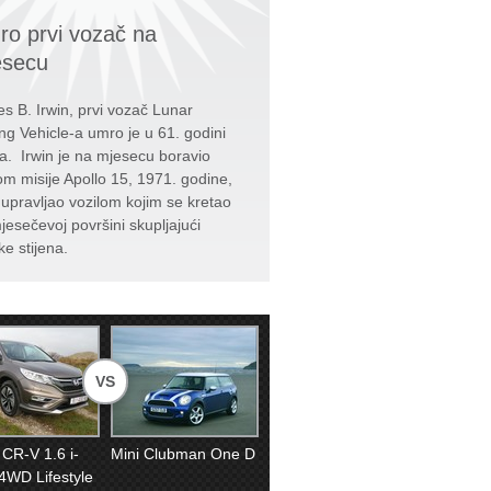
o prvi vozač na
esecu
s B. Irwin, prvi vozač Lunar
ng Vehicle-a umro je u 61. godini
ta. Irwin je na mjesecu boravio
kom misije Apollo 15, 1971. godine,
e upravljao vozilom kojim se kretao
jesečevoj površini skupljajući
ke stijena.
VS
CR-V 1.6 i-
Mini Clubman One D
WD Lifestyle