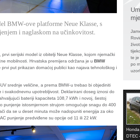
Umr
mj
odel BMW-ove platforme Neue Klasse, s
enjem i naglaskom na učinkovitost.
Jame
Rovi
živo
tije
, prvi serijski model iz obitelji Neue Klasse, kojom njemački
te j
čne mobilnosti. Hrvatska premijera održana je u
BMW
po m
me prvi put prikazan domaćoj publici kao najava tehnološkog i
uzor
 SUV srednje veličine, a prema BMW-u trebao bi objediniti
e i svakodnevnu upotrebljivost. Deklarirani doseg iznosi do
aljujući bateriji kapaciteta 108,7 kWh i novoj, šestoj
rzo punjenje istosmjernom strujom omogućuje snagu do 400
či da se u deset minuta može nadopuniti energija za oko
 AC punjenje predviđene su opcije od 11 ili 22 kW.
Honda 
DTEC 4