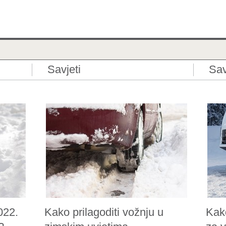
Savjeti
Sav
022.
Kako prilagoditi vožnju u
Kak