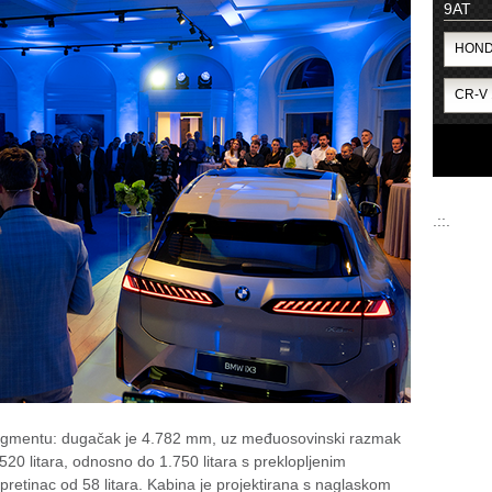
9AT
.::.
egmentu: dugačak je 4.782 mm, uz međuosovinski razmak
20 litara, odnosno do 1.750 litara s preklopljenim
 pretinac od 58 litara. Kabina je projektirana s naglaskom