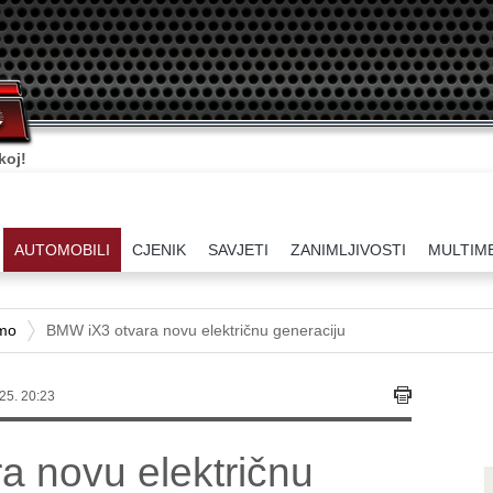
ati.
AUTOMOBILI
CJENIK
SAVJETI
ZANIMLJIVOSTI
MULTIM
amo
BMW iX3 otvara novu električnu generaciju
25. 20:23
a novu električnu