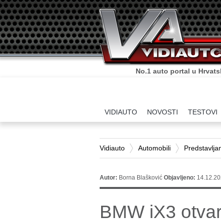
Sve što o autima trebate zn
VIDIAUTO
NOVOSTI
TESTOVI
Vidiauto
Automobili
Predstavlj
Autor:
Borna Blašković
Objavljeno:
14.12.20
BMW iX3 otvar